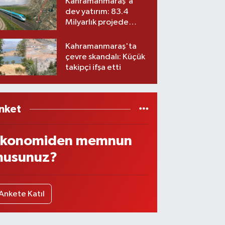
Kahramanmaraş'a
dev yatırım: 83.4
Milyarlık projede
imzalar atıldı
Kahramanmaraş'ta
çevre skandalı: Küçük
takipçi ifşa etti
nket
konomiden memnun
usunuz?
Ankete Katıl