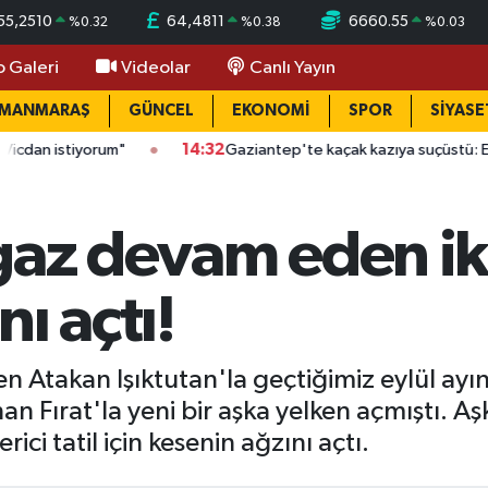
55,2510
64,4811
6660.55
%
0.32
%
0.38
%
0.03
o Galeri
Videolar
Canlı Yayın
AMANMARAŞ
GÜNCEL
EKONOMİ
SPOR
SİYASE
14:32
Gaziantep'te kaçak kazıya suçüstü: Evin altında çukur açtılar
az devam eden ikili
ı açtı!
en Atakan Işıktutan'la geçtiğimiz eylül ayı
 Fırat'la yeni bir aşka yelken açmıştı. Aş
rici tatil için kesenin ağzını açtı.