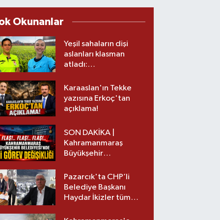
ok Okunanlar
Yeşil sahaların dişi
aslanları klasman
atladı:
Kahramanmaraş’tan
üst lige iki transfer!
Karaaslan'ın Tekke
yazısına Erkoç'tan
açıklama!
SON DAKİKA |
Kahramanmaraş
Büyükşehir
Belediyesinde iki
görev değişikliği!
Pazarcık'ta CHP’li
Belediye Başkanı
Haydar İkizler tüm
ekibiyle istifa etti! İşte
yeni partisi