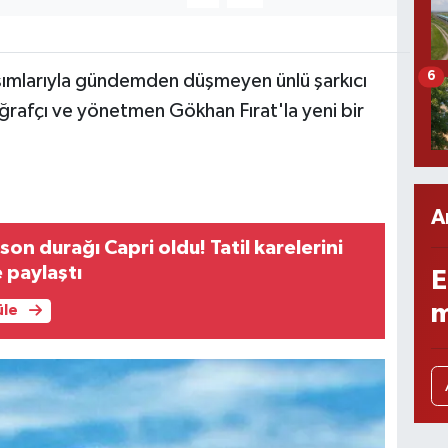
6
şımlarıyla gündemden düşmeyen ünlü şarkıcı
ğrafçı ve yönetmen Gökhan Fırat'la yeni bir
A
son durağı Capri oldu! Tatil karelerini
e paylaştı
E
m
üle