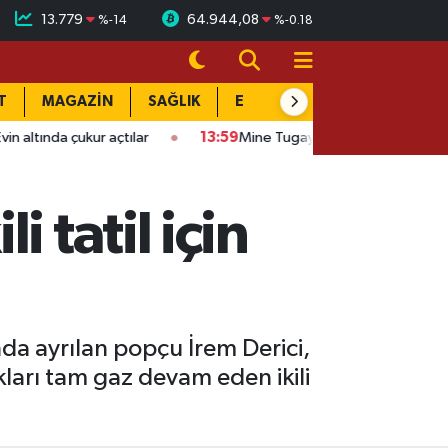
13.779
64.944,08
%
-14
%
-0.18
T
MAGAZİN
SAĞLIK
EĞİTİM
YAŞAM
DÜN
13:59
Mine Tugay 30 yıl önceki halini paylaştı: Görenler şaştı kald
 tatil için
nda ayrılan popçu İrem Derici,
kları tam gaz devam eden ikili