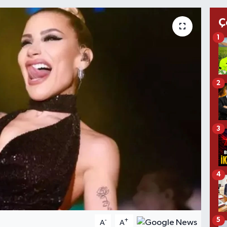
Ç
1
2
3
4
5
-
+
A
A