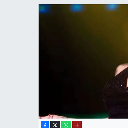
SAĞLIK
EĞİTİM
BÖLGE
KEŞFET
POPÜLER
DÜNYA
TREND
MEDYA
OTOMOTİV