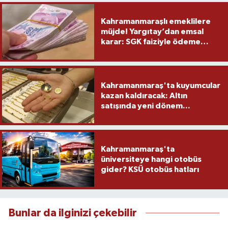
Kahramanmaraşlı emeklilere
müjde! Yargıtay’dan emsal
karar: SGK faiziyle ödeme
yapacak
Kahramanmaraş'ta kuyumcular
kazan kaldıracak: Altın
satışında yeni dönem...
Kahramanmaraş'ta
üniversiteye hangi otobüs
gider? KSÜ otobüs hatları
Bunlar da ilginizi çekebilir