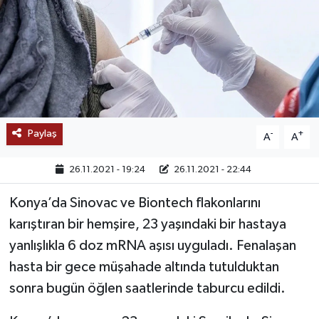
SAĞLIK
EĞİTİM
BÖLGE
KEŞFET
Paylaş
-
+
A
A
POPÜLER
26.11.2021 - 19:24
26.11.2021 - 22:44
Konya’da Sinovac ve Biontech flakonlarını
DÜNYA
karıştıran bir hemşire, 23 yaşındaki bir hastaya
TREND
yanlışlıkla 6 doz mRNA aşısı uyguladı. Fenalaşan
hasta bir gece müşahade altında tutulduktan
MEDYA
sonra bugün öğlen saatlerinde taburcu edildi.
OTOMOTİV