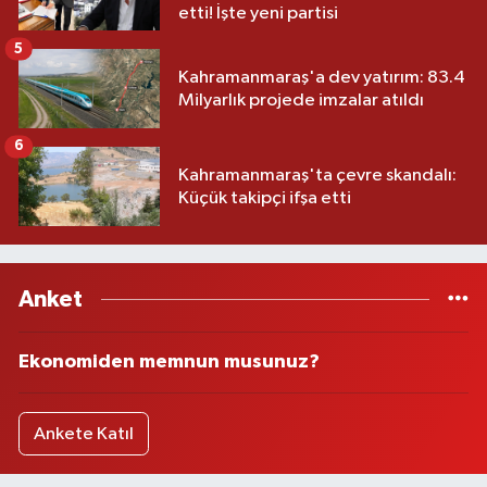
etti! İşte yeni partisi
5
Kahramanmaraş'a dev yatırım: 83.4
Milyarlık projede imzalar atıldı
6
Kahramanmaraş'ta çevre skandalı:
Küçük takipçi ifşa etti
Anket
Ekonomiden memnun musunuz?
Ankete Katıl