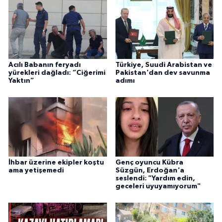
Acılı Babanın feryadı
Türkiye, Suudi Arabistan ve
yürekleri dağladı: “Ciğerimi
Pakistan'dan dev savunma
Yaktın”
adımı
İhbar üzerine ekipler koştu
Genç oyuncu Kübra
ama yetişemedi
Süzgün, Erdoğan'a
seslendi: "Yardım edin,
geceleri uyuyamıyorum"