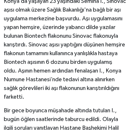
Konya’da yaşayan 23 yaşındaki Semiha I., Sinovac
aşısı olmak üzere Sağlık Bakanlığı'na bağlı bir aşı
TEKNOLOJİ
uygulama merkezine başvurdu. Aşı uygulamasını
yapan hemşire, üzerinde yabancı dilde yazılar
YAŞAM
bulunan Biontech flakonunu Sinovac flakonuyla
KÜLTÜR SANAT
karıştırdı. Sinovac aşısı yaptığını düşünen hemşire
flakonun tamamını kullanınca yanlışlıkla hastaya
Biontech aşısının 6 dozunu birden uygulamış
oldu. Aşının hemen ardından fenalaşan I., Konya
Numune Hastanesi’nde tedavi altına alınırken
sağlık görevlileri iki aşı flakonunun karıştırıldığını
farketti.
Bir gece boyunca müşahade altında tutulan I.,
bugün öğlen saatlerinde taburcu edildi. Olayla
ilgili soruları yanıtlayan Hastane Başhekimi Halil