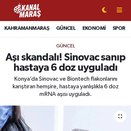
CANLI YAYIN
Kahramanmaraş Nöbetçi Eczaneler
KAHRAMANMARAŞ
GÜNCEL
EKONOMİ
SPOR
KAHRAMANMARAŞ
Kahramanmaraş Hava Durumu
GÜNCEL
GÜNCEL
Kahramanmaraş Namaz Vakitleri
Aşı skandalı! Sinovac sanıp
hastaya 6 doz uyguladı
SPOR
Kahramanmaraş Trafik Yoğunluk Haritası
Konya’da Sinovac ve Biontech flakonlarını
SİYASET
Süper Lig Puan Durumu ve Fikstür
karıştıran hemşire, hastaya yanlışlıkla 6 doz
mRNA aşısı uyguladı.
EKONOMİ
Tüm Manşetler
GÜNDEM
Son Dakika Haberleri
MAGAZİN
Haber Arşivi