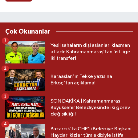
Çok Okunanlar
1
Yeşil sahaların dişi aslanları klasman
atladı: Kahramanmaraş’tan üst lige
iki transfer!
2
Karaaslan'ın Tekke yazısına
Erkoç'tan açıklama!
3
SON DAKİKA | Kahramanmaraş
Büyükşehir Belediyesinde iki görev
değişikliği!
4
Pazarcık'ta CHP’li Belediye Başkanı
Haydar İkizler tüm ekibiyle istifa