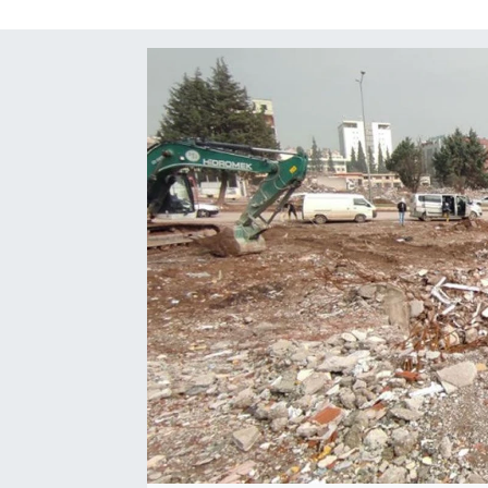
SAĞLIK
EĞİTİM
BÖLGE
KEŞFET
POPÜLER
DÜNYA
TREND
MEDYA
OTOMOTİV