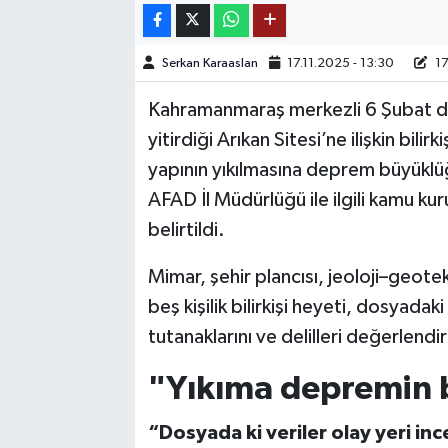
TEKNOLOJİ
Serkan Karaaslan
17.11.2025 - 13:30
17
YAŞAM
Kahramanmaraş merkezli 6 Şubat dep
yitirdiği Arıkan Sitesi’ne ilişkin bil
KÜLTÜR SANAT
yapının yıkılmasına deprem büyükl
AFAD İl Müdürlüğü ile ilgili kamu ku
belirtildi.
Mimar, şehir plancısı, jeoloji–geot
beş kişilik bilirkişi heyeti, dosyadak
tutanaklarını ve delilleri değerlendi
"Yıkıma depremin 
“Dosyada ki veriler olay yeri inc