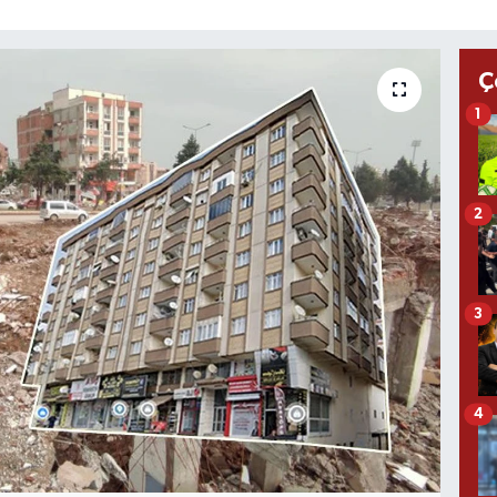
Ç
1
2
3
4