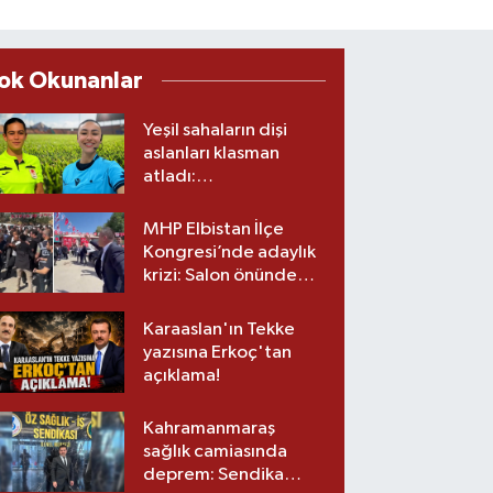
ok Okunanlar
Yeşil sahaların dişi
aslanları klasman
atladı:
Kahramanmaraş’tan
üst lige iki transfer!
MHP Elbistan İlçe
Kongresi’nde adaylık
krizi: Salon önünde
biber gazlı müdahale
Karaaslan'ın Tekke
yazısına Erkoç'tan
açıklama!
Kahramanmaraş
sağlık camiasında
deprem: Sendika