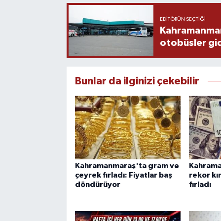
EDITÖRÜN SEÇTIĞI
Kahramanmaraş
otobüsler gi
Bunlar da ilginizi çekebilir
Kahramanmaraş'ta gram ve
Kahrama
çeyrek fırladı: Fiyatlar baş
rekor kı
döndürüyor
fırladı