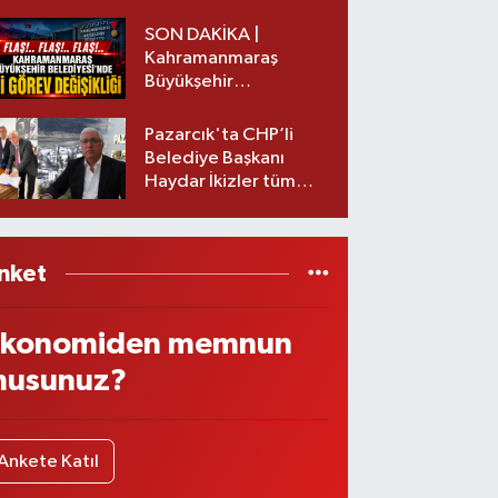
başkanı istifa etti
SON DAKİKA |
Kahramanmaraş
Büyükşehir
Belediyesinde iki
görev değişikliği!
Pazarcık'ta CHP’li
Belediye Başkanı
Haydar İkizler tüm
ekibiyle istifa etti! İşte
yeni partisi
nket
konomiden memnun
usunuz?
Ankete Katıl