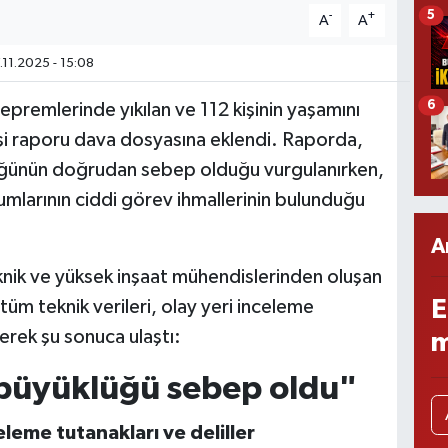
5
-
+
A
A
.11.2025 - 15:08
6
remlerinde yıkılan ve 112 kişinin yaşamını
irkişi raporu dava dosyasına eklendi. Raporda,
üğünün doğrudan sebep olduğu vurgulanırken,
rumlarının ciddi görev ihmallerinin bulunduğu
A
eknik ve yüksek inşaat mühendislerinden oluşan
E
i tüm teknik verileri, olay yeri inceleme
rerek şu sonuca ulaştı:
m
büyüklüğü sebep oldu"
eleme tutanakları ve deliller