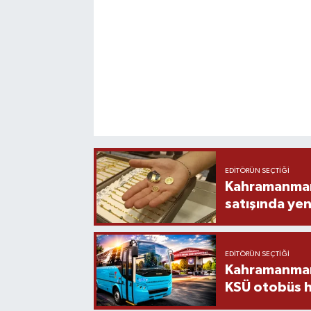
EDITÖRÜN SEÇTIĞI
Kahramanmara
satışında yen
EDITÖRÜN SEÇTIĞI
Kahramanmara
KSÜ otobüs h