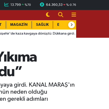
13.799
64.360,53
%
70
%
-0.76
T
MAGAZİN
SAĞLIK
EĞİTİM
YAŞAM
DÜN
za kavgaya dönüştü: Dükkana girdi, kan aktı
08:15
Side Antik K
“Yıkıma
ldu”
 dosyaya girdi. KANAL MARAŞ'ın
ğünün neden olduğu
men gerekli adımları