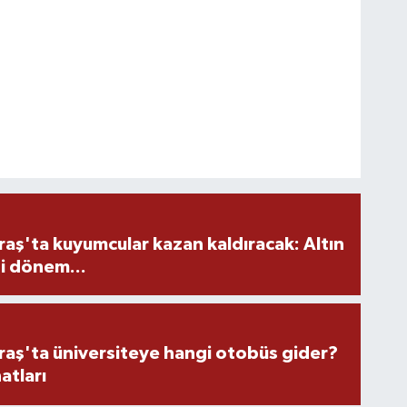
ş'ta kuyumcular kazan kaldıracak: Altın
i dönem...
ş'ta üniversiteye hangi otobüs gider?
atları