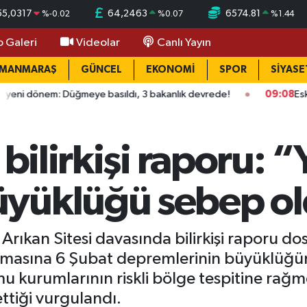
55,0317
64,2463
6574.81
%
-0.02
%
0.07
%
1.44
o Galeri
Videolar
Canlı Yayın
AMANMARAŞ
GÜNCEL
EKONOMİ
SPOR
SİYASE
 Düğmeye basıldı, 3 bakanlık devrede!
09:08
Eskişehir'de ka
 bilirkişi raporu: 
yüklüğü sebep o
ği Arıkan Sitesi davasında bilirkişi raporu
ıkılmasına 6 Şubat depremlerinin büyüklü
kamu kurumlarının riskli bölge tespitine rağ
ttiği vurgulandı.