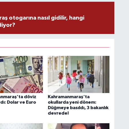
 otogarına nasıl gidilir, hangi
diyor?
nmaraş'ta döviz
Kahramanmaraş'ta
rdı: Dolar ve Euro
okullarda yeni dönem:
Düğmeye basıldı, 3 bakanlık
devrede!