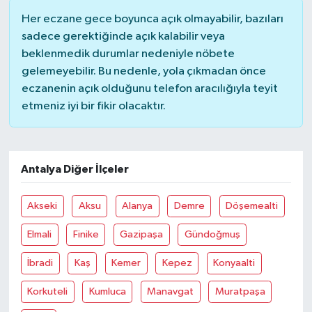
Her eczane gece boyunca açık olmayabilir, bazıları
sadece gerektiğinde açık kalabilir veya
beklenmedik durumlar nedeniyle nöbete
gelemeyebilir. Bu nedenle, yola çıkmadan önce
eczanenin açık olduğunu telefon aracılığıyla teyit
etmeniz iyi bir fikir olacaktır.
Antalya Diğer İlçeler
Akseki
Aksu
Alanya
Demre
Döşemealti
Elmali
Finike
Gazipaşa
Gündoğmuş
İbradi
Kaş
Kemer
Kepez
Konyaalti
Korkuteli
Kumluca
Manavgat
Muratpaşa