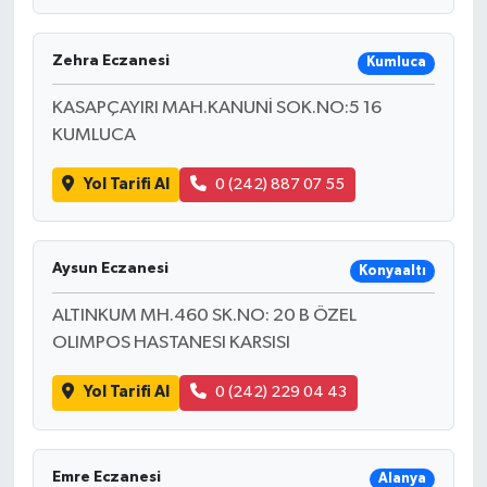
Zehra Eczanesi
Kumluca
KASAPÇAYIRI MAH.KANUNİ SOK.NO:5 16
KUMLUCA
Yol Tarifi Al
0 (242) 887 07 55
Aysun Eczanesi
Konyaaltı
ALTINKUM MH.460 SK.NO: 20 B ÖZEL
OLIMPOS HASTANESI KARSISI
Yol Tarifi Al
0 (242) 229 04 43
Emre Eczanesi
Alanya