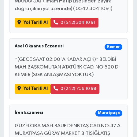
MANAVGAT ( İmam Hatip Lisesinden Bayıra
doğru çıkan yol üzerinde) ( 0542 304 1091)
Yol Tarifi Al
0 (542) 304 10 91
Asel Okyanus Eczanesi
Kemer
*(GECE SAAT 02:00'A KADAR AÇIK)* BELDİBİ
MAH.BAŞKOMUTAN ATATÜRK CAD. NO:520 D
KEMER (SGK ANLAŞMASI YOKTUR.)
Yol Tarifi Al
0 (242) 756 10 98
İren Eczanesi
Muratpaşa
GÜZELOBA MAH.RAUF DENKTAŞ CAD.NO:47 A
MURATPAŞA GÜRAY MARKET BİTİŞİĞİ.ATIŞ