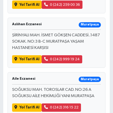
Yol Tarifi Al
0 (242) 259 00 36
Aslıhan Eczanesi
Muratpaşa
ŞİRİNYALI MAH. İSMET GÖKŞEN CADDESİ..1487
SOKAK. NO:3 B-C MURATPAŞA YAŞAM
HASTANESİ KARŞISI
Yol Tarifi Al
0 (242) 999 19 24
Aile Eczanesi
Muratpaşa
SOĞUKSU MAH. TOROSLAR CAD. NO:26 A
SOĞUKSU AİLE HEKİMLİĞİ YANI MURATPAŞA
Yol Tarifi Al
0 (242) 316 15 22