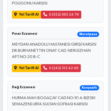
POLİGONU KARŞISI.
Yol Tarifi Al
0 (552) 565 24 79
Pınar Eczanesi
Muratpaşa
MEYDAN ANADOLU HASTANESI GİRİŞİ KARŞISI
DR.BURHANETTIN ONAT CAD. NERGİZHAN
APT.NO:20 B-C
Yol Tarifi Al
0 (242) 312 42 49
Dağ Eczanesi
Konyaaltı
HURMA MAH.BOGAÇAY CAD.NO:91 A-B(ESKI
SEMAZEN) URFA SULTAN SOFRASI KARSISI