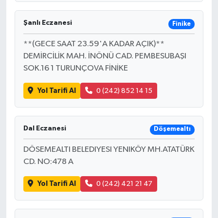
Şanlı Eczanesi
Finike
**(GECE SAAT 23.59'A KADAR AÇIK)**
DEMİRCİLİK MAH. İNÖNÜ CAD. PEMBESUBAŞI
SOK.16 1 TURUNÇOVA FİNİKE
Yol Tarifi Al
0 (242) 852 14 15
Dal Eczanesi
Döşemealtı
DÖSEMEALTI BELEDIYESI YENIKÖY MH.ATATÜRK
CD. NO:478 A
Yol Tarifi Al
0 (242) 421 21 47