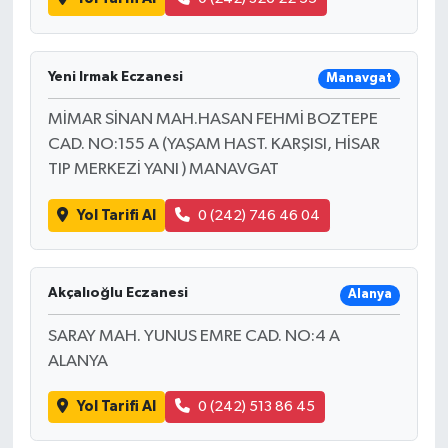
Yeni Irmak Eczanesi
Manavgat
MİMAR SİNAN MAH.HASAN FEHMİ BOZTEPE
CAD. NO:155 A (YAŞAM HAST. KARŞISI, HİSAR
TIP MERKEZİ YANI ) MANAVGAT
Yol Tarifi Al
0 (242) 746 46 04
Akçalıoğlu Eczanesi
Alanya
SARAY MAH. YUNUS EMRE CAD. NO:4 A
ALANYA
Yol Tarifi Al
0 (242) 513 86 45