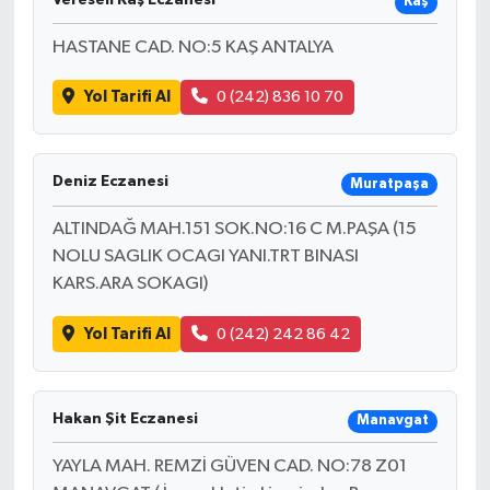
Vereseli Kaş Eczanesi
Kaş
HASTANE CAD. NO:5 KAŞ ANTALYA
TEKNOLOJİ
Yol Tarifi Al
0 (242) 836 10 70
YAŞAM
KÜLTÜR SANAT
Deniz Eczanesi
Muratpaşa
ALTINDAĞ MAH.151 SOK.NO:16 C M.PAŞA (15
NOLU SAGLIK OCAGI YANI.TRT BINASI
KARS.ARA SOKAGI)
Yol Tarifi Al
0 (242) 242 86 42
Hakan Şit Eczanesi
Manavgat
YAYLA MAH. REMZİ GÜVEN CAD. NO:78 Z01