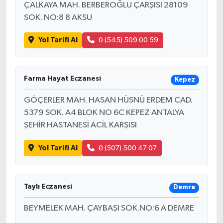
ÇALKAYA MAH. BERBEROĞLU ÇARŞISI 28109
SOK. NO:8 8 AKSU
Yol Tarifi Al
0 (545) 509 00 59
Farma Hayat Eczanesi
Kepez
GÖÇERLER MAH. HASAN HÜSNÜ ERDEM CAD.
5379 SOK. A4 BLOK NO 6C KEPEZ ANTALYA
ŞEHİR HASTANESİ ACİL KARŞISI
Yol Tarifi Al
0 (507) 500 47 07
Taylı Eczanesi
Demre
BEYMELEK MAH. ÇAYBAŞI SOK.NO:6 A DEMRE