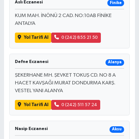
Aslı Eczanesi
Finike
KUM MAH. İNÖNÜ 2 CAD. NO:10AB FİNİKE
ANTALYA
Yol Tarifi Al
0 (242) 855 21 50
Defne Eczanesi
Alanya
ŞEKERHANE MH. ŞEVKET TOKUŞ CD. NO 8 A
HACET KAVŞAĞI MURAT DONDURMA KARŞ.
VESTEL YANI ALANYA
Yol Tarifi Al
0 (242) 511 57 24
Nasip Eczanesi
Aksu