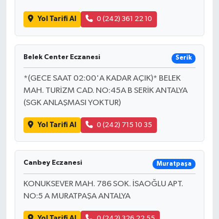
Yol Tarifi Al
0 (242) 361 22 10
Belek Center Eczanesi
Serik
*(GECE SAAT 02:00'A KADAR AÇIK)* BELEK
MAH. TURİZM CAD. NO:45A B SERİK ANTALYA
(SGK ANLAŞMASI YOKTUR)
Yol Tarifi Al
0 (242) 715 10 35
Canbey Eczanesi
Muratpaşa
KONUKSEVER MAH. 786 SOK. İSAOĞLU APT.
NO:5 A MURATPAŞA ANTALYA
Yol Tarifi Al
0 (242) 326 22 55