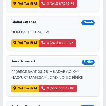
Yol Tarifi Al
0 (242) 872 16 76
Işlekel Eczanesi
Elmalı
HÜKÜMET CD. NO:65
Yol Tarifi Al
0 (242) 618 13 26
Emre Eczanesi
Finike
**(GECE SAAT 23.59'A KADAR AÇIK)**
HASYURT MAH.SAHİL CAD.NO:3 C FİNİKE
Yol Tarifi Al
0 (530) 368 07 80