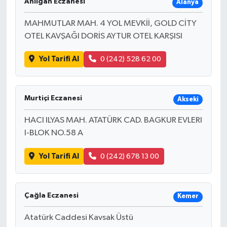
Anılgan Eczanesi
Alanya
MAHMUTLAR MAH. 4 YOL MEVKİİ, GOLD CİTY
OTEL KAVŞAĞI DORİS AYTUR OTEL KARŞISI
Yol Tarifi Al
0 (242) 528 62 00
Murtiçi Eczanesi
Akseki
HACI ILYAS MAH. ATATÜRK CAD. BAGKUR EVLERI
I-BLOK NO.58 A
Yol Tarifi Al
0 (242) 678 13 00
Çağla Eczanesi
Kemer
Atatürk Caddesi Kavsak Üstü