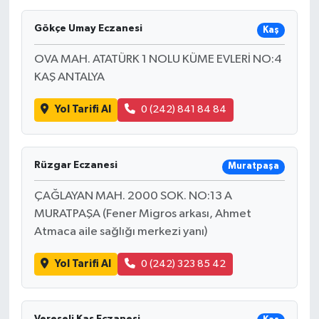
SAĞLIK
Gökçe Umay Eczanesi
Kaş
OVA MAH. ATATÜRK 1 NOLU KÜME EVLERİ NO:4
EĞİTİM
KAŞ ANTALYA
BÖLGE
Yol Tarifi Al
0 (242) 841 84 84
KEŞFET
Rüzgar Eczanesi
Muratpaşa
POPÜLER
ÇAĞLAYAN MAH. 2000 SOK. NO:13 A
DÜNYA
MURATPAŞA (Fener Migros arkası, Ahmet
Atmaca aile sağlığı merkezi yanı)
TREND
Yol Tarifi Al
0 (242) 323 85 42
MEDYA
OTOMOTİV