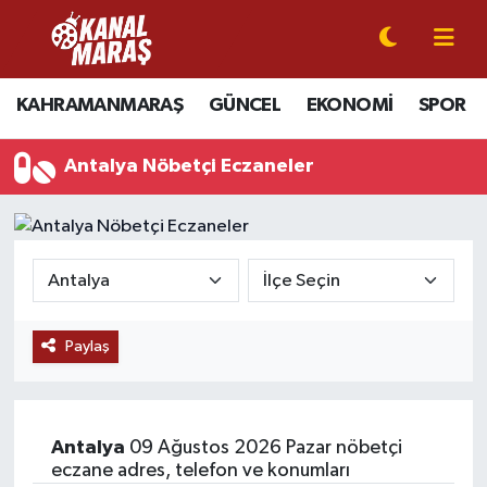
CANLI YAYIN
Kahramanmaraş Nöbetçi Eczaneler
KAHRAMANMARAŞ
GÜNCEL
EKONOMİ
SPOR
KAHRAMANMARAŞ
Kahramanmaraş Hava Durumu
Antalya Nöbetçi Eczaneler
GÜNCEL
Kahramanmaraş Namaz Vakitleri
SPOR
Kahramanmaraş Trafik Yoğunluk Haritası
SİYASET
Süper Lig Puan Durumu ve Fikstür
Paylaş
EKONOMİ
Tüm Manşetler
GÜNDEM
Son Dakika Haberleri
Antalya
09 Ağustos 2026 Pazar nöbetçi
MAGAZİN
Haber Arşivi
eczane adres, telefon ve konumları