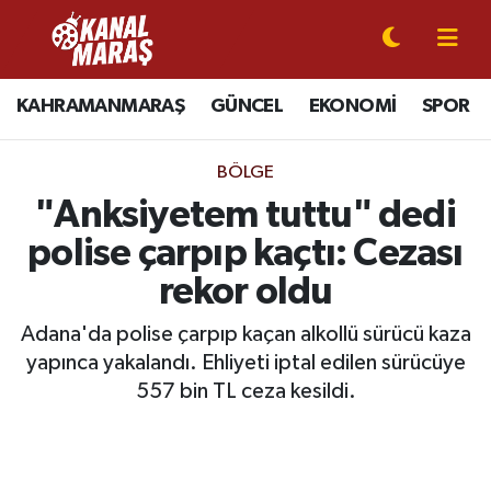
CANLI YAYIN
Kahramanmaraş Nöbetçi Eczaneler
KAHRAMANMARAŞ
GÜNCEL
EKONOMİ
SPOR
KAHRAMANMARAŞ
Kahramanmaraş Hava Durumu
BÖLGE
GÜNCEL
Kahramanmaraş Namaz Vakitleri
"Anksiyetem tuttu" dedi
polise çarpıp kaçtı: Cezası
SPOR
Kahramanmaraş Trafik Yoğunluk Haritası
rekor oldu
SİYASET
Süper Lig Puan Durumu ve Fikstür
Adana'da polise çarpıp kaçan alkollü sürücü kaza
yapınca yakalandı. Ehliyeti iptal edilen sürücüye
EKONOMİ
Tüm Manşetler
557 bin TL ceza kesildi.
GÜNDEM
Son Dakika Haberleri
MAGAZİN
Haber Arşivi