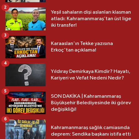
2
Yeşil sahaların dişi aslanları klasman
atladı: Kahramanmaraş’tan üst lige
iki transfer!
3
Karaaslan'ın Tekke yazısına
Erkoç'tan açıklama!
4
Yıldıray Demirkaya Kimdir? Hayatı,
Kariyeri ve Vefat Nedeni Nedir?
5
SON DAKİKA | Kahramanmaraş
Büyükşehir Belediyesinde iki görev
değişikliği!
6
Kahramanmaraş sağlık camiasında
deprem: Sendika başkanı istifa etti