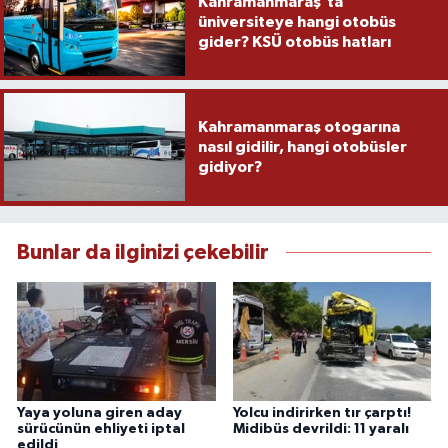
Kahramanmaraş'ta
üniversiteye hangi otobüs
gider? KSÜ otobüs hatları
Kahramanmaraş otogarına
nasıl gidilir, hangi otobüsler
gidiyor?
Bunlar da ilginizi çekebilir
Yaya yoluna giren aday
Yolcu indirirken tır çarptı!
sürücünün ehliyeti iptal
Midibüs devrildi: 11 yaralı
edildi