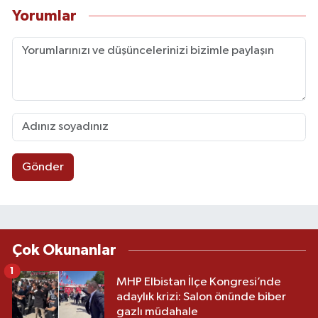
Yorumlar
Gönder
Çok Okunanlar
1
MHP Elbistan İlçe Kongresi’nde
adaylık krizi: Salon önünde biber
gazlı müdahale