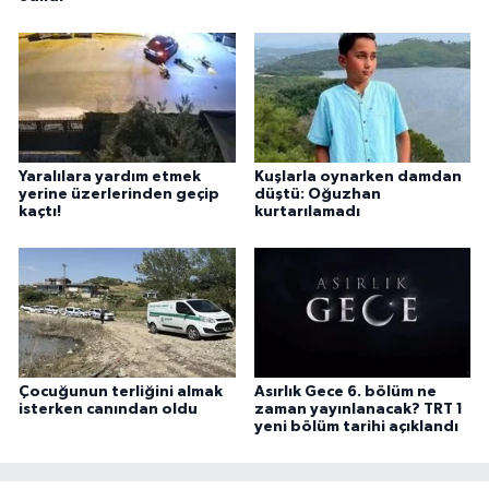
Yaralılara yardım etmek
Kuşlarla oynarken damdan
yerine üzerlerinden geçip
düştü: Oğuzhan
kaçtı!
kurtarılamadı
Çocuğunun terliğini almak
Asırlık Gece 6. bölüm ne
isterken canından oldu
zaman yayınlanacak? TRT 1
yeni bölüm tarihi açıklandı