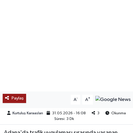
SAĞLIK
EĞİTİM
BÖLGE
KEŞFET
POPÜLER
DÜNYA
Paylaş
-
+
A
A
TREND
Kurtuluş Karaaslan
31.05.2026 - 16:08
3
Okunma
MEDYA
Süresi: 3 Dk
OTOMOTİV
Adana'da trafik uygulaması sırasında yaşanan