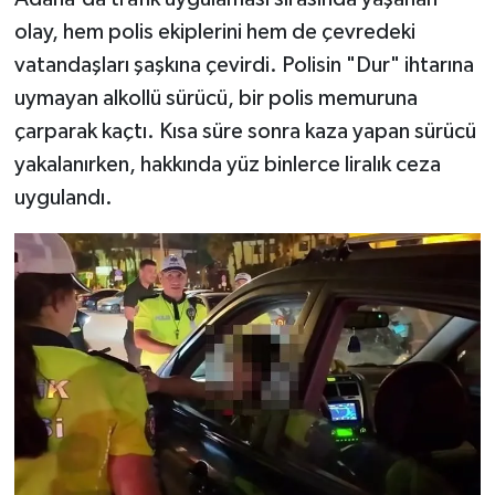
olay, hem polis ekiplerini hem de çevredeki
TEKNOLOJİ
vatandaşları şaşkına çevirdi. Polisin "Dur" ihtarına
uymayan alkollü sürücü, bir polis memuruna
YAŞAM
çarparak kaçtı. Kısa süre sonra kaza yapan sürücü
yakalanırken, hakkında yüz binlerce liralık ceza
KÜLTÜR SANAT
uygulandı.