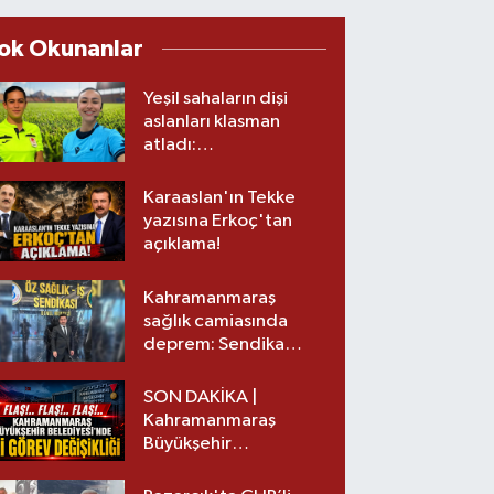
ok Okunanlar
Yeşil sahaların dişi
aslanları klasman
atladı:
Kahramanmaraş’tan
üst lige iki transfer!
Karaaslan'ın Tekke
yazısına Erkoç'tan
açıklama!
Kahramanmaraş
sağlık camiasında
deprem: Sendika
başkanı istifa etti
SON DAKİKA |
Kahramanmaraş
Büyükşehir
Belediyesinde iki
görev değişikliği!