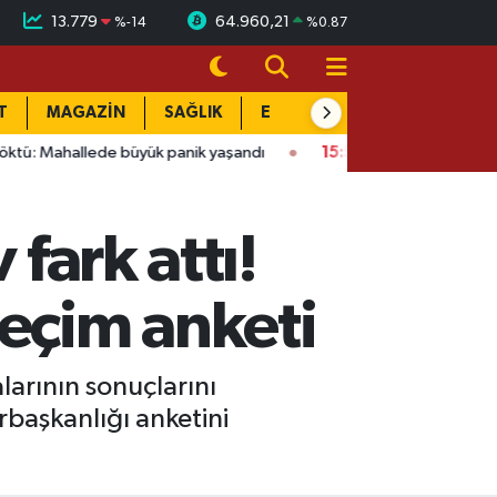
13.779
64.960,21
%
-14
%
0.87
T
MAGAZİN
SAĞLIK
EĞİTİM
YAŞAM
DÜN
e büyük panik yaşandı
15:58
Bağlarbaşı Mahallesi'nde 101. bul
 fark attı!
seçim anketi
larının sonuçlarını
başkanlığı anketini