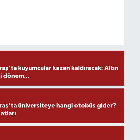
ş'ta kuyumcular kazan kaldıracak: Altın
i dönem...
ş'ta üniversiteye hangi otobüs gider?
atları