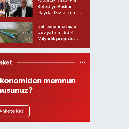
Pazarcık'ta CHP’li
Belediye Başkanı
Haydar İkizler tüm
ekibiyle istifa etti! İşte
yeni partisi
Kahramanmaraş'a
dev yatırım: 83.4
Milyarlık projede
imzalar atıldı
nket
konomiden memnun
usunuz?
Ankete Katıl