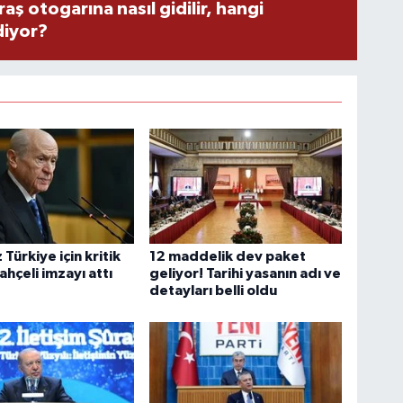
 otogarına nasıl gidilir, hangi
diyor?
Türkiye için kritik
12 maddelik dev paket
ahçeli imzayı attı
geliyor! Tarihi yasanın adı ve
detayları belli oldu