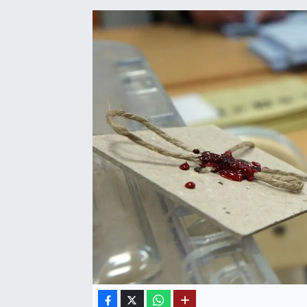
SAĞLIK
EĞİTİM
BÖLGE
KEŞFET
POPÜLER
DÜNYA
TREND
MEDYA
OTOMOTİV