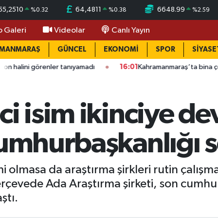
55,2510
64,4811
6648.99
%
0.32
%
0.38
%
2.59
o Galeri
Videolar
Canlı Yayın
AMANMARAŞ
GÜNCEL
EKONOMİ
SPOR
SİYASE
enler tanıyamadı
16:01
Kahramanmaraş’ta bina çöktü: Mahalled
i isim ikinciye dev
cumhurbaşkanlığı 
 olmasa da araştırma şirkleri rutin çalışma
rçevede Ada Araştırma şirketi, son cumhur
ştı.