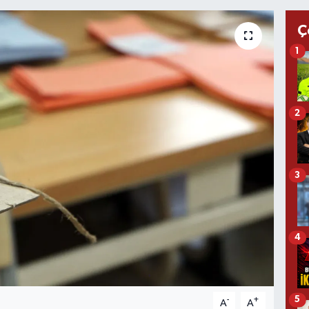
Ç
1
2
3
4
5
-
+
A
A