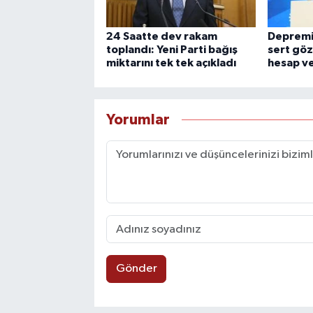
24 Saatte dev rakam
Depremi 
toplandı: Yeni Parti bağış
sert göz
miktarını tek tek açıkladı
hesap ve
Yorumlar
Gönder