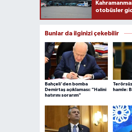
Kahramanmaraş
otobüsler gi
Bunlar da ilginizi çekebilir
Bahçeli'den bomba
Terörsüz 
Demirtaş açıklaması: "Halini
hamle: B
hatırını sorarım"