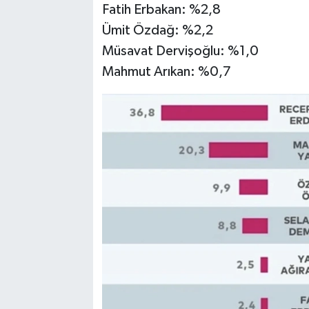
Fatih Erbakan: %2,8
Ümit Özdağ: %2,2
Müsavat Dervişoğlu: %1,0
Mahmut Arıkan: %0,7