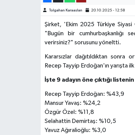
Tolgahan Karaaslan
20.10.2025 - 12:58
TEKNOLOJİ
Şirket, 'Ekim 2025 Türkiye Siyas
YAŞAM
"Bugün bir cumhurbaşkanlığı se
verirsiniz?" sorusunu yöneltti.
KÜLTÜR SANAT
Kararsızlar dağıtıldıktan sonra 
Recep Tayyip Erdoğan'ın yarışta ilk 
İşte 9 adayın öne çıktığı listeni
Recep Tayyip Erdoğan: %43,9
Mansur Yavaş: %24,2
Özgür Özel: %11,8
Selahattin Demirtaş: %10,5
Yavuz Ağıralioğlu: %3,0