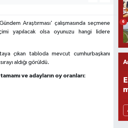
6
i Gündem Araştırması' çalışmasında seçmene
çimi yapılacak olsa oyunuzu hangi lidere
ortaya çıkan tabloda mevcut cumhurbaşkanı
A
sırayı aldığı görüldü.
n tamamı ve adayların oy oranları:
E
m