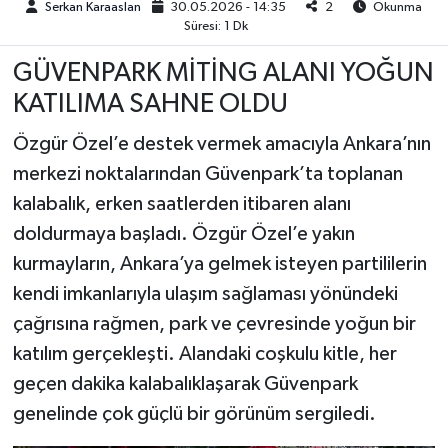
Serkan Karaaslan
30.05.2026 - 14:35
2
Okunma
Süresi: 1 Dk
TEKNOLOJİ
GÜVENPARK MİTİNG ALANI YOĞUN
YAŞAM
KATILIMA SAHNE OLDU
Özgür Özel’e destek vermek amacıyla Ankara’nın
KÜLTÜR SANAT
merkezi noktalarından Güvenpark’ta toplanan
kalabalık, erken saatlerden itibaren alanı
doldurmaya başladı. Özgür Özel’e yakın
kurmayların, Ankara’ya gelmek isteyen partililerin
kendi imkanlarıyla ulaşım sağlaması yönündeki
çağrısına rağmen, park ve çevresinde yoğun bir
katılım gerçekleşti. Alandaki coşkulu kitle, her
geçen dakika kalabalıklaşarak Güvenpark
genelinde çok güçlü bir görünüm sergiledi.