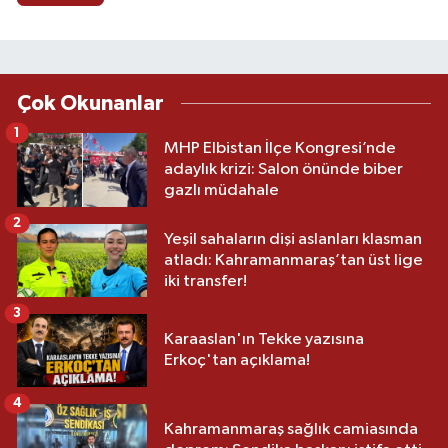
Çok Okunanlar
1
MHP Elbistan İlçe Kongresi’nde
adaylık krizi: Salon önünde biber
gazlı müdahale
2
Yeşil sahaların dişi aslanları klasman
atladı: Kahramanmaraş’tan üst lige
iki transfer!
3
Karaaslan'ın Tekke yazısına
Erkoç'tan açıklama!
4
Kahramanmaraş sağlık camiasında