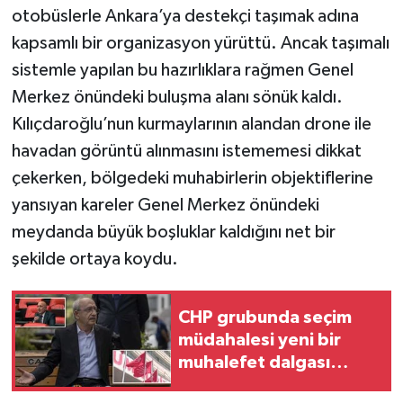
otobüslerle Ankara’ya destekçi taşımak adına
kapsamlı bir organizasyon yürüttü. Ancak taşımalı
sistemle yapılan bu hazırlıklara rağmen Genel
Merkez önündeki buluşma alanı sönük kaldı.
Kılıçdaroğlu’nun kurmaylarının alandan drone ile
havadan görüntü alınmasını istememesi dikkat
çekerken, bölgedeki muhabirlerin objektiflerine
yansıyan kareler Genel Merkez önündeki
meydanda büyük boşluklar kaldığını net bir
şekilde ortaya koydu.
CHP grubunda seçim
müdahalesi yeni bir
muhalefet dalgası
başlattı