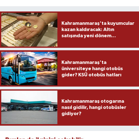
Kahramanmaraş'ta kuyumcular
kazan kaldıracak: Altın
satışında yeni dönem...
Kahramanmaraş'ta
üniversiteye hangi otobüs
gider? KSÜ otobüs hatları
Kahramanmaraş otogarına
nasıl gidilir, hangi otobüsler
gidiyor?