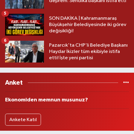
deprem: Sendika başkanı istifa etti
5
SON DAKİKA | Kahramanmaraş
Büyükşehir Belediyesinde iki görev
değişikliği!
6
Pazarcık'ta CHP’li Belediye Başkanı
Haydar İkizler tüm ekibiyle istifa
etti! İşte yeni partisi
Anket
Ekonomiden memnun musunuz?
Ankete Katıl