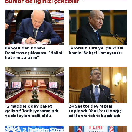
Bunlar da ilginizi çekebilir
Bahçeli'den bomba
Terörsüz Türkiye için kritik
Demirtaş açıklaması: "Halini
hamle: Bahçeli imzayı attı
hatırını sorarım"
12 maddelik dev paket
24 Saatte dev rakam
geliyor! Tarihi yasanın adı
toplandı: Yeni Parti bağış
ve detayları belli oldu
miktarını tek tek açıkladı