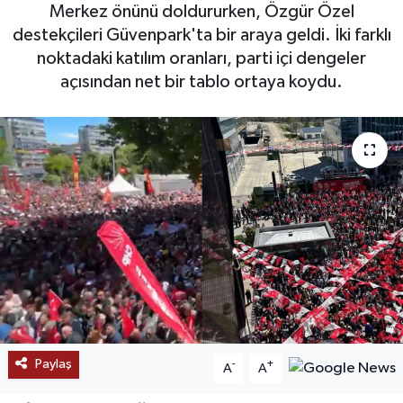
Merkez önünü doldururken, Özgür Özel
SAĞLIK
destekçileri Güvenpark'ta bir araya geldi. İki farklı
noktadaki katılım oranları, parti içi dengeler
EĞİTİM
açısından net bir tablo ortaya koydu.
BÖLGE
KEŞFET
POPÜLER
DÜNYA
TREND
MEDYA
Paylaş
-
+
A
A
OTOMOTİV