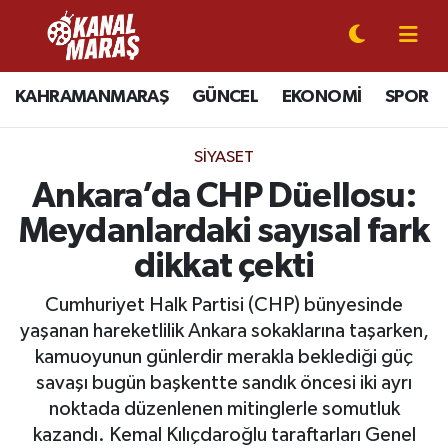
CANLI YAYIN
Kahramanmaraş Nöbetçi Eczaneler
KAHRAMANMARAŞ
GÜNCEL
EKONOMİ
SPOR
KAHRAMANMARAŞ
Kahramanmaraş Hava Durumu
SIYASET
GÜNCEL
Kahramanmaraş Namaz Vakitleri
Ankara’da CHP Düellosu:
Meydanlardaki sayısal fark
SPOR
Kahramanmaraş Trafik Yoğunluk Haritası
dikkat çekti
SİYASET
Süper Lig Puan Durumu ve Fikstür
Cumhuriyet Halk Partisi (CHP) bünyesinde
yaşanan hareketlilik Ankara sokaklarına taşarken,
EKONOMİ
Tüm Manşetler
kamuoyunun günlerdir merakla beklediği güç
savaşı bugün başkentte sandık öncesi iki ayrı
GÜNDEM
Son Dakika Haberleri
noktada düzenlenen mitinglerle somutluk
MAGAZİN
Haber Arşivi
kazandı. Kemal Kılıçdaroğlu taraftarları Genel