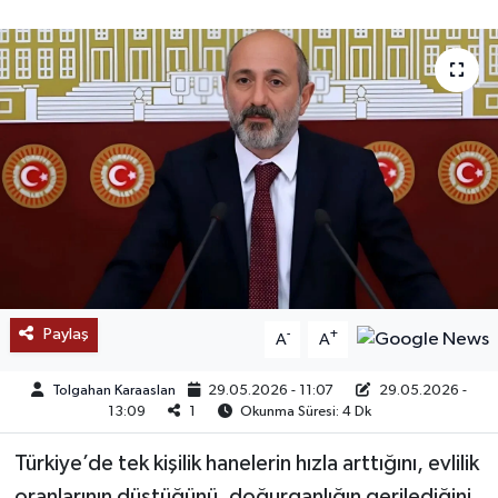
SAĞLIK
EĞİTİM
BÖLGE
KEŞFET
POPÜLER
DÜNYA
Paylaş
-
+
A
A
TREND
Tolgahan Karaaslan
29.05.2026 - 11:07
29.05.2026 -
13:09
1
Okunma Süresi: 4 Dk
MEDYA
Türkiye’de tek kişilik hanelerin hızla arttığını, evlilik
OTOMOTİV
oranlarının düştüğünü, doğurganlığın gerilediğini