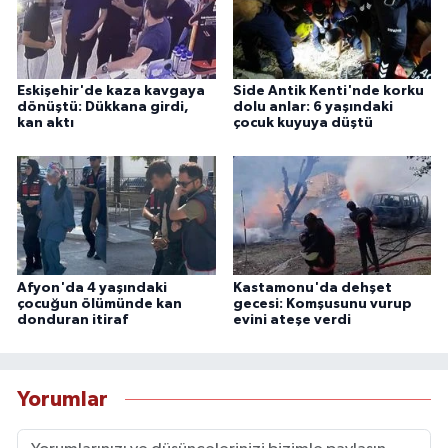
Eskişehir'de kaza kavgaya
Side Antik Kenti'nde korku
dönüştü: Dükkana girdi,
dolu anlar: 6 yaşındaki
kan aktı
çocuk kuyuya düştü
Afyon'da 4 yaşındaki
Kastamonu'da dehşet
çocuğun ölümünde kan
gecesi: Komşusunu vurup
donduran itiraf
evini ateşe verdi
Yorumlar