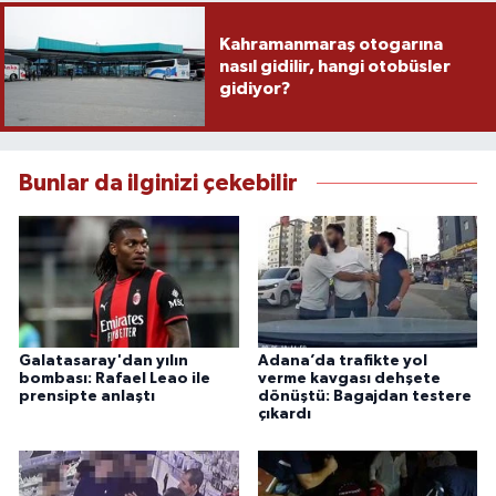
Kahramanmaraş otogarına
nasıl gidilir, hangi otobüsler
gidiyor?
Bunlar da ilginizi çekebilir
Galatasaray'dan yılın
Adana’da trafikte yol
bombası: Rafael Leao ile
verme kavgası dehşete
prensipte anlaştı
dönüştü: Bagajdan testere
çıkardı