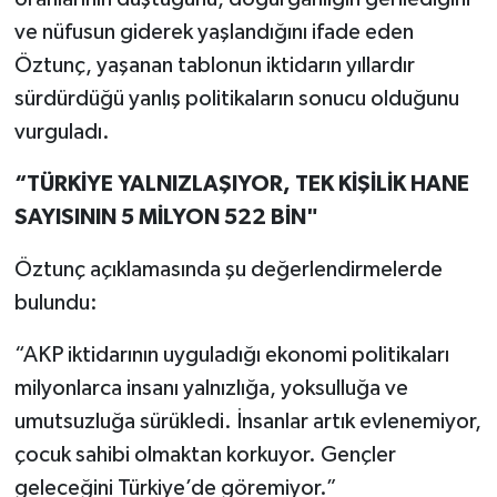
ve nüfusun giderek yaşlandığını ifade eden
TEKNOLOJİ
Öztunç, yaşanan tablonun iktidarın yıllardır
sürdürdüğü yanlış politikaların sonucu olduğunu
YAŞAM
vurguladı.
KÜLTÜR SANAT
“TÜRKİYE YALNIZLAŞIYOR, TEK KİŞİLİK HANE
SAYISININ 5 MİLYON 522 BİN"
Öztunç açıklamasında şu değerlendirmelerde
bulundu:
“AKP iktidarının uyguladığı ekonomi politikaları
milyonlarca insanı yalnızlığa, yoksulluğa ve
umutsuzluğa sürükledi. İnsanlar artık evlenemiyor,
çocuk sahibi olmaktan korkuyor. Gençler
geleceğini Türkiye’de göremiyor.”