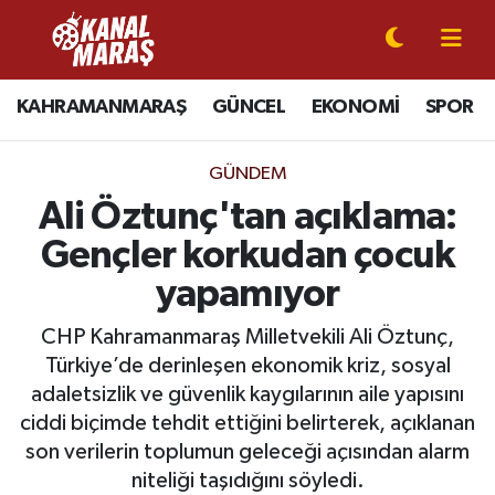
CANLI YAYIN
Kahramanmaraş Nöbetçi Eczaneler
KAHRAMANMARAŞ
GÜNCEL
EKONOMİ
SPOR
KAHRAMANMARAŞ
Kahramanmaraş Hava Durumu
GÜNDEM
GÜNCEL
Kahramanmaraş Namaz Vakitleri
Ali Öztunç'tan açıklama:
Gençler korkudan çocuk
SPOR
Kahramanmaraş Trafik Yoğunluk Haritası
yapamıyor
SİYASET
Süper Lig Puan Durumu ve Fikstür
CHP Kahramanmaraş Milletvekili Ali Öztunç,
Türkiye’de derinleşen ekonomik kriz, sosyal
EKONOMİ
Tüm Manşetler
adaletsizlik ve güvenlik kaygılarının aile yapısını
ciddi biçimde tehdit ettiğini belirterek, açıklanan
GÜNDEM
Son Dakika Haberleri
son verilerin toplumun geleceği açısından alarm
MAGAZİN
Haber Arşivi
niteliği taşıdığını söyledi.