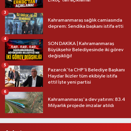
Erkoç'tan açıklama!
3
Kahramanmaraş sağlık camiasında
deprem: Sendika başkanı istifa etti
4
SON DAKİKA | Kahramanmaraş
Büyükşehir Belediyesinde iki görev
değişikliği!
5
Pazarcık'ta CHP’li Belediye Başkanı
Haydar İkizler tüm ekibiyle istifa
etti! İşte yeni partisi
6
Kahramanmaraş'a dev yatırım: 83.4
Milyarlık projede imzalar atıldı