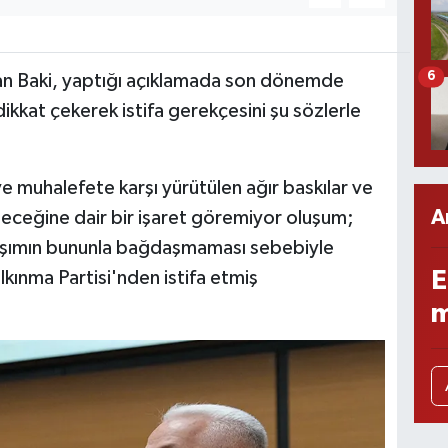
6
an Baki, yaptığı açıklamada son dönemde
ikkat çekerek istifa gerekçesini şu sözlerle
 muhalefete karşı yürütülen ağır baskılar ve
A
leceğine dair bir işaret göremiyor oluşum;
yışımın bununla bağdaşmaması sebebiyle
E
ınma Partisi'nden istifa etmiş
m