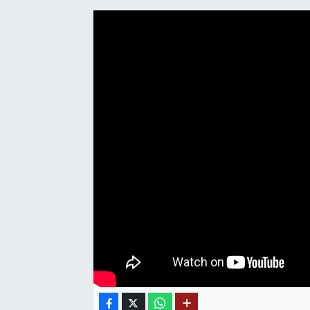
SAĞLIK
EĞİTİM
BÖLGE
KEŞFET
POPÜLER
DÜNYA
TREND
MEDYA
OTOMOTİV