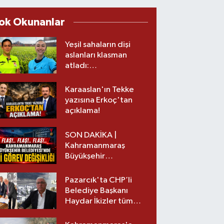
ok Okunanlar
Yeşil sahaların dişi
aslanları klasman
atladı:
Kahramanmaraş’tan
üst lige iki transfer!
Karaaslan'ın Tekke
yazısına Erkoç'tan
açıklama!
SON DAKİKA |
Kahramanmaraş
Büyükşehir
Belediyesinde iki
görev değişikliği!
Pazarcık'ta CHP’li
Belediye Başkanı
Haydar İkizler tüm
ekibiyle istifa etti! İşte
yeni partisi