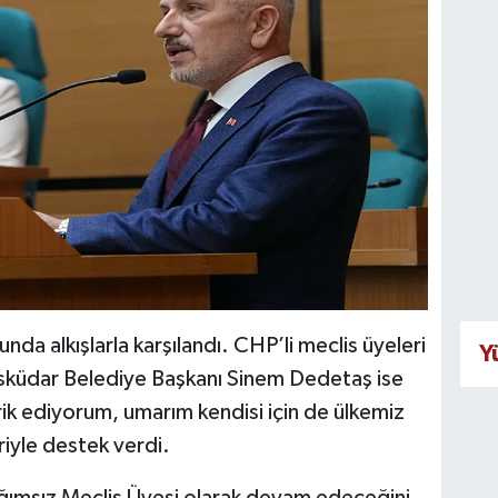
unda alkışlarla karşılandı. CHP’li meclis üyeleri
Y
 Üsküdar Belediye Başkanı Sinem Dedetaş ise
ik ediyorum, umarım kendisi için de ülkemiz
eriyle destek verdi.
ğımsız Meclis Üyesi olarak devam edeceğini