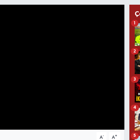
Ç
1
2
3
4
5
-
+
A
A