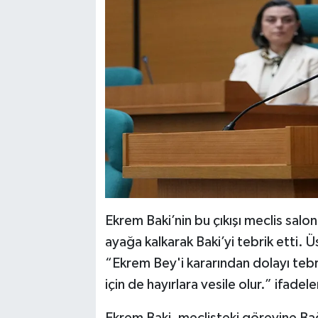
Ekrem Baki’nin bu çıkışı meclis salon
ayağa kalkarak Baki’yi tebrik etti.
“Ekrem Bey'i kararından dolayı tebr
için de hayırlara vesile olur.” ifadel
Ekrem Baki, meclisteki görevine Ba