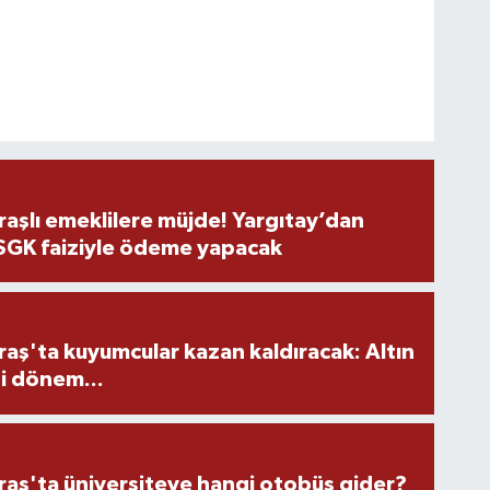
şlı emeklilere müjde! Yargıtay’dan
 SGK faiziyle ödeme yapacak
ş'ta kuyumcular kazan kaldıracak: Altın
i dönem...
ş'ta üniversiteye hangi otobüs gider?