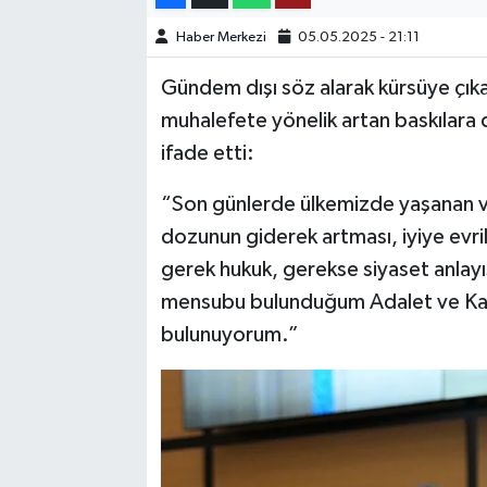
Haber Merkezi
05.05.2025 - 21:11
TEKNOLOJİ
Gündem dışı söz alarak kürsüye çık
YAŞAM
muhalefete yönelik artan baskılara d
ifade etti:
KÜLTÜR SANAT
“Son günlerde ülkemizde yaşanan ve
dozunun giderek artması, iyiye evri
gerek hukuk, gerekse siyaset anla
mensubu bulunduğum Adalet ve Kalk
bulunuyorum.”