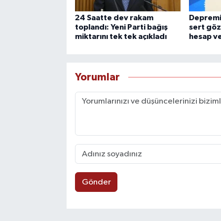
24 Saatte dev rakam
Depremi 
toplandı: Yeni Parti bağış
sert göz
miktarını tek tek açıkladı
hesap ve
Yorumlar
Gönder