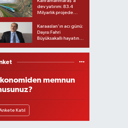
Kahramanmaraş'a
dev yatırım: 83.4
Milyarlık projede
imzalar atıldı
Karaaslan'ın acı günü:
Dayısı Fahri
Büyüksakallı hayatını
kaybetti
nket
konomiden memnun
usunuz?
Ankete Katıl