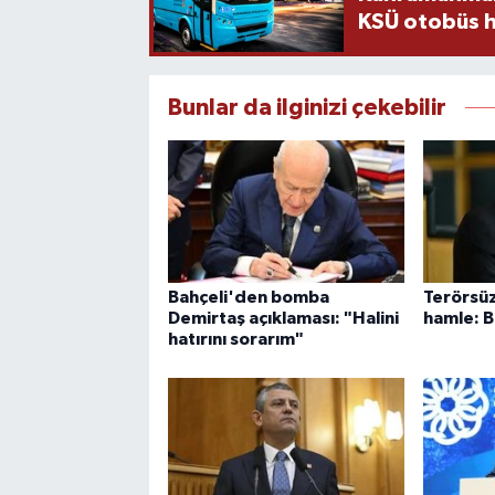
KSÜ otobüs h
Bunlar da ilginizi çekebilir
Bahçeli'den bomba
Terörsüz 
Demirtaş açıklaması: "Halini
hamle: B
hatırını sorarım"