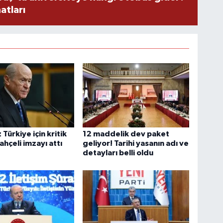
atları
Türkiye için kritik
12 maddelik dev paket
ahçeli imzayı attı
geliyor! Tarihi yasanın adı ve
detayları belli oldu