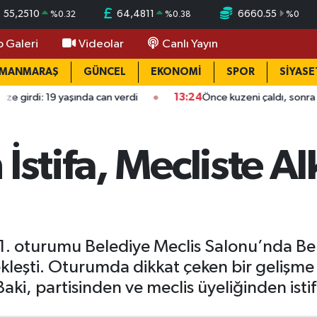
55,2510
64,4811
6660.55
%
0.32
%
0.38
%
0
o Galeri
Videolar
Canlı Yayın
AMANMARAŞ
GÜNCEL
EKONOMİ
SPOR
SİYASE
: 19 yaşında can verdi
13:24
Önce kuzeni çaldı, sonra gelip böy
İstifa, Mecliste Al
 1. oturumu Belediye Meclis Salonu’nda B
leşti. Oturumda dikkat çeken bir gelişme 
ki, partisinden ve meclis üyeliğinden istif