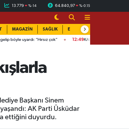
13.779
64.840,97
%
-14
%
-0.15
T
MAGAZİN
SAĞLIK
EĞİTİM
YAŞAM
DÜN
le uyardı: “Hırsız çok”
12:49
KAFUM’da Funda Arar gecesi: 100 
kışlarla
elediye Başkanı Sinem
yaşandı: AK Parti Üsküdar
a ettiğini duyurdu.