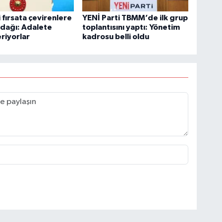
fırsata çevirenlere
YENİ Parti TBMM’de ilk grup
dağı: Adalete
toplantısını yaptı: Yönetim
riyorlar
kadrosu belli oldu