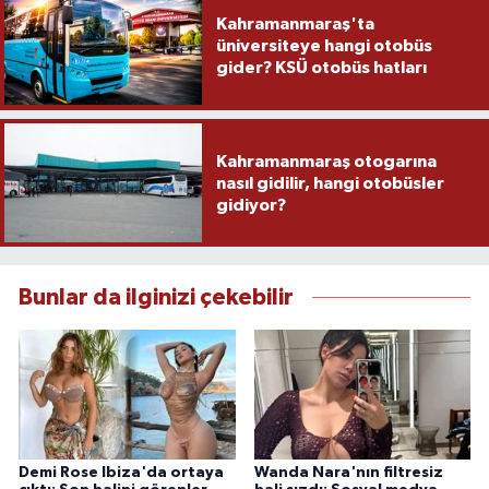
Kahramanmaraş'ta
üniversiteye hangi otobüs
gider? KSÜ otobüs hatları
Kahramanmaraş otogarına
nasıl gidilir, hangi otobüsler
gidiyor?
Bunlar da ilginizi çekebilir
Demi Rose Ibiza'da ortaya
Wanda Nara'nın filtresiz