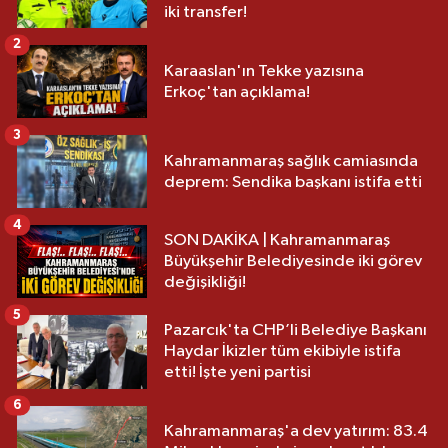
iki transfer!
2
Karaaslan'ın Tekke yazısına
Erkoç'tan açıklama!
3
Kahramanmaraş sağlık camiasında
deprem: Sendika başkanı istifa etti
4
SON DAKİKA | Kahramanmaraş
Büyükşehir Belediyesinde iki görev
değişikliği!
5
Pazarcık'ta CHP’li Belediye Başkanı
Haydar İkizler tüm ekibiyle istifa
etti! İşte yeni partisi
6
Kahramanmaraş'a dev yatırım: 83.4