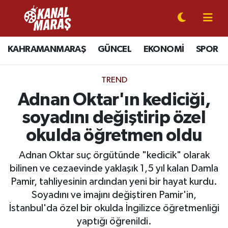
CANLI YAYIN
Kahramanmaraş Nöbetçi Eczaneler
KAHRAMANMARAŞ
GÜNCEL
EKONOMİ
SPOR
KAHRAMANMARAŞ
Kahramanmaraş Hava Durumu
TREND
GÜNCEL
Kahramanmaraş Namaz Vakitleri
Adnan Oktar'ın kediciği,
soyadını değiştirip özel
SPOR
Kahramanmaraş Trafik Yoğunluk Haritası
okulda öğretmen oldu
SİYASET
Süper Lig Puan Durumu ve Fikstür
Adnan Oktar suç örgütünde "kedicik" olarak
bilinen ve cezaevinde yaklaşık 1,5 yıl kalan Damla
EKONOMİ
Tüm Manşetler
Pamir, tahliyesinin ardından yeni bir hayat kurdu.
GÜNDEM
Son Dakika Haberleri
Soyadını ve imajını değiştiren Pamir'in,
İstanbul'da özel bir okulda İngilizce öğretmenliği
MAGAZİN
Haber Arşivi
yaptığı öğrenildi.