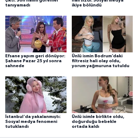
çıktı: Son halini görenler
hali sızdı: Sosyal medya
tanıyamadı
ikiye bölündü
Efsane yapım geri dönüyor:
Ünlü ismin Bodrum’daki
Şahane Pazar 25 yıl sonra
filtresiz hali olay oldu,
sahnede
yorum yağmuruna tutuldu
İstanbul'da yakalanmıştı:
Ünlü isimle birlikte oldu,
Sosyal medya fenomeni
doğurduğu bebekle
tutuklandı
ortada kaldı