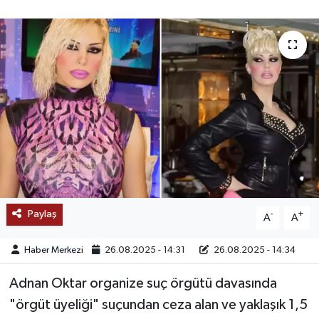
SAĞLIK
EĞİTİM
BÖLGE
KEŞFET
POPÜLER
DÜNYA
Paylaş
-
+
A
A
TREND
Haber Merkezi
26.08.2025 - 14:31
26.08.2025 - 14:34
MEDYA
Adnan Oktar organize suç örgütü davasında
"örgüt üyeliği" suçundan ceza alan ve yaklaşık 1,5
OTOMOTİV