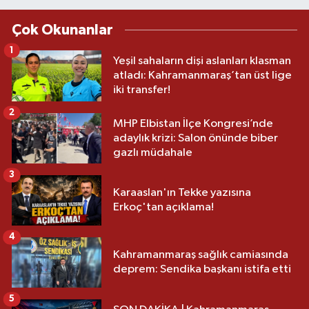
Çok Okunanlar
1
Yeşil sahaların dişi aslanları klasman
atladı: Kahramanmaraş’tan üst lige
iki transfer!
2
MHP Elbistan İlçe Kongresi’nde
adaylık krizi: Salon önünde biber
gazlı müdahale
3
Karaaslan'ın Tekke yazısına
Erkoç'tan açıklama!
4
Kahramanmaraş sağlık camiasında
deprem: Sendika başkanı istifa etti
5