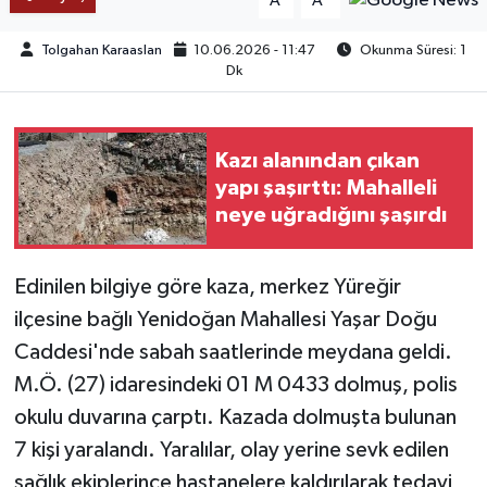
A
A
TEKNOLOJİ
Tolgahan Karaaslan
10.06.2026 - 11:47
Okunma Süresi: 1
Dk
YAŞAM
Kazı alanından çıkan
KÜLTÜR SANAT
yapı şaşırttı: Mahalleli
neye uğradığını şaşırdı
Edinilen bilgiye göre kaza, merkez Yüreğir
ilçesine bağlı Yenidoğan Mahallesi Yaşar Doğu
Caddesi'nde sabah saatlerinde meydana geldi.
M.Ö. (27) idaresindeki 01 M 0433 dolmuş, polis
okulu duvarına çarptı. Kazada dolmuşta bulunan
7 kişi yaralandı. Yaralılar, olay yerine sevk edilen
sağlık ekiplerince hastanelere kaldırılarak tedavi