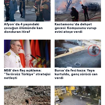
Afyon'da 4 yaşındaki
Kastamonu'da dehşet
çocuğun ölümünde kan
gecesi: Komşusunu vurup
donduran itiraf
evini ateşe verdi
MSB'den flaş açıklama:
Bursa'da feci kaza: Yaya
"Terörsüz Türkiye" stratejisi
kurtuldu, genç sürücü can
netleşti
verdi