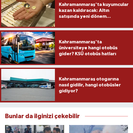
Kahramanmaraş'ta kuyumcular
kazan kaldıracak: Altın
satışında yeni dönem...
Kahramanmaraş'ta
üniversiteye hangi otobüs
gider? KSÜ otobüs hatları
Kahramanmaraş otogarına
nasıl gidilir, hangi otobüsler
gidiyor?
Bunlar da ilginizi çekebilir