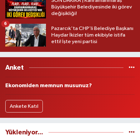
SON DAKİKA | Kahramanmaraş
Büyükşehir Belediyesinde iki görev
değişikliği!
6
Pazarcık'ta CHP’li Belediye Başkanı
Haydar İkizler tüm ekibiyle istifa
etti! İşte yeni partisi
Anket
Ekonomiden memnun musunuz?
Ankete Katıl
Yükleniyor...