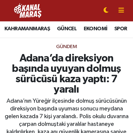
CANLI YAYIN
Kahramanmaraş Nöbetçi Eczaneler
KAHRAMANMARAŞ
GÜNCEL
EKONOMİ
SPOR
KAHRAMANMARAŞ
Kahramanmaraş Hava Durumu
GÜNDEM
GÜNCEL
Kahramanmaraş Namaz Vakitleri
Adana’da direksiyon
başında uyuyan dolmuş
SPOR
Kahramanmaraş Trafik Yoğunluk Haritası
sürücüsü kaza yaptı: 7
SİYASET
Süper Lig Puan Durumu ve Fikstür
yaralı
EKONOMİ
Tüm Manşetler
Adana’nın Yüreğir ilçesinde dolmuş sürücüsünün
direksiyon başında uyuması sonucu meydana
GÜNDEM
Son Dakika Haberleri
gelen kazada 7 kişi yaralandı. Polis okulu duvarına
çarpan dolmuştaki yaralılar hastaneye
MAGAZİN
Haber Arşivi
kaldırılırken, kaza anı güvenlik kamerasına saniye