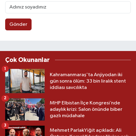
Gönder
Çok Okunanlar
1
Kahramanmaraş'ta Anjiyodan iki
gün sonra ölüm: 33 bin liralık stent
iddiası savcılıkta
2
MHP Elbistan İlçe Kongresi’nde
adaylık krizi: Salon önünde biber
gazlı müdahale
3
Mehmet ParlakYiğit açıkladı: Ali