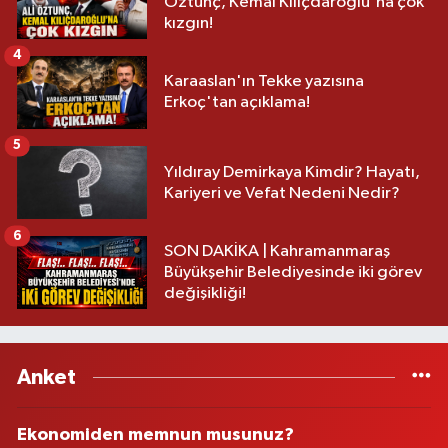
Öztunç, Kemal Kılıçdaroğlu'na çok
kızgın!
4
Karaaslan'ın Tekke yazısına
Erkoç'tan açıklama!
5
Yıldıray Demirkaya Kimdir? Hayatı,
Kariyeri ve Vefat Nedeni Nedir?
6
SON DAKİKA | Kahramanmaraş
Büyükşehir Belediyesinde iki görev
değişikliği!
Anket
Ekonomiden memnun musunuz?