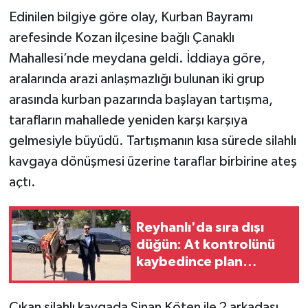
Edinilen bilgiye göre olay, Kurban Bayramı
TEKNOLOJİ
arefesinde Kozan ilçesine bağlı Çanaklı
Mahallesi’nde meydana geldi. İddiaya göre,
YAŞAM
aralarında arazi anlaşmazlığı bulunan iki grup
arasında kurban pazarında başlayan tartışma,
KÜLTÜR SANAT
tarafların mahallede yeniden karşı karşıya
gelmesiyle büyüdü. Tartışmanın kısa sürede silahlı
kavgaya dönüşmesi üzerine taraflar birbirine ateş
açtı.
Reyhanlı'da sıra dışı
düğün: At kontrolünü
kaybedince plan
değişti
Çıkan silahlı kavgada Sinan Köten ile 2 arkadaşı