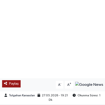
SAĞLIK
EĞİTİM
BÖLGE
KEŞFET
POPÜLER
DÜNYA
TREND
Paylaş
-
+
A
A
MEDYA
Tolgahan Karaaslan
27.05.2026 - 19:21
Okunma Süresi: 1
Dk
OTOMOTİV