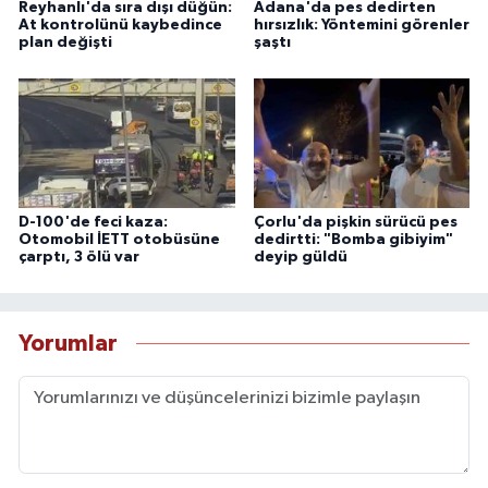
Reyhanlı'da sıra dışı düğün:
Adana'da pes dedirten
At kontrolünü kaybedince
hırsızlık: Yöntemini görenler
plan değişti
şaştı
D-100'de feci kaza:
Çorlu'da pişkin sürücü pes
Otomobil İETT otobüsüne
dedirtti: "Bomba gibiyim"
çarptı, 3 ölü var
deyip güldü
Yorumlar