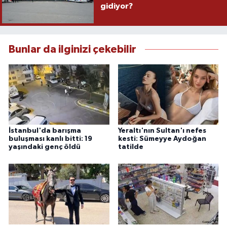
gidiyor?
Bunlar da ilginizi çekebilir
İstanbul'da barışma
Yeraltı'nın Sultan'ı nefes
buluşması kanlı bitti: 19
kesti: Sümeyye Aydoğan
yaşındaki genç öldü
tatilde