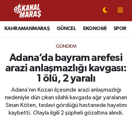
CANLI YAYIN
Kahramanmaraş Nöbetçi Eczaneler
KAHRAMANMARAŞ
GÜNCEL
EKONOMİ
SPOR
KAHRAMANMARAŞ
Kahramanmaraş Hava Durumu
GÜNDEM
GÜNCEL
Kahramanmaraş Namaz Vakitleri
Adana’da bayram arefesi
arazi anlaşmazlığı kavgası:
SPOR
Kahramanmaraş Trafik Yoğunluk Haritası
1 ölü, 2 yaralı
SİYASET
Süper Lig Puan Durumu ve Fikstür
Adana’nın Kozan ilçesinde arazi anlaşmazlığı
nedeniyle dün çıkan silahlı kavgada ağır yaralanan
EKONOMİ
Tüm Manşetler
Sinan Köten, tedavi gördüğü hastanede hayatını
kaybetti. Olayla ilgili 2 şüpheli gözaltına alındı.
GÜNDEM
Son Dakika Haberleri
MAGAZİN
Haber Arşivi