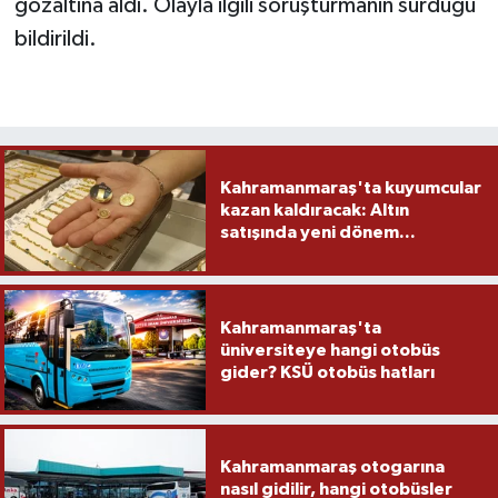
gözaltına aldı. Olayla ilgili soruşturmanın sürdüğü
bildirildi.
Kahramanmaraş'ta kuyumcular
kazan kaldıracak: Altın
satışında yeni dönem...
Kahramanmaraş'ta
üniversiteye hangi otobüs
gider? KSÜ otobüs hatları
Kahramanmaraş otogarına
nasıl gidilir, hangi otobüsler