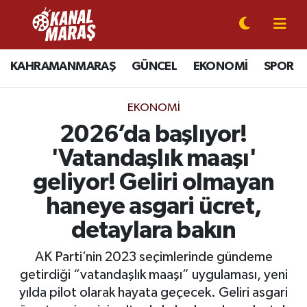
CANLI YAYIN
Kahramanmaraş Nöbetçi Eczaneler
KAHRAMANMARAŞ
GÜNCEL
EKONOMİ
SPOR
KAHRAMANMARAŞ
Kahramanmaraş Hava Durumu
EKONOMI
GÜNCEL
Kahramanmaraş Namaz Vakitleri
2026’da başlıyor!
'Vatandaşlık maaşı'
SPOR
Kahramanmaraş Trafik Yoğunluk Haritası
geliyor! Geliri olmayan
SİYASET
Süper Lig Puan Durumu ve Fikstür
haneye asgari ücret,
detaylara bakın
EKONOMİ
Tüm Manşetler
AK Parti’nin 2023 seçimlerinde gündeme
GÜNDEM
Son Dakika Haberleri
getirdiği “vatandaşlık maaşı” uygulaması, yeni
yılda pilot olarak hayata geçecek. Geliri asgari
MAGAZİN
Haber Arşivi