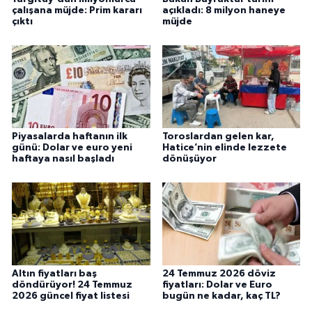
çalışana müjde: Prim kararı
açıkladı: 8 milyon haneye
çıktı
müjde
Piyasalarda haftanın ilk
Toroslardan gelen kar,
günü: Dolar ve euro yeni
Hatice’nin elinde lezzete
haftaya nasıl başladı
dönüşüyor
Altın fiyatları baş
24 Temmuz 2026 döviz
döndürüyor! 24 Temmuz
fiyatları: Dolar ve Euro
2026 güncel fiyat listesi
bugün ne kadar, kaç TL?