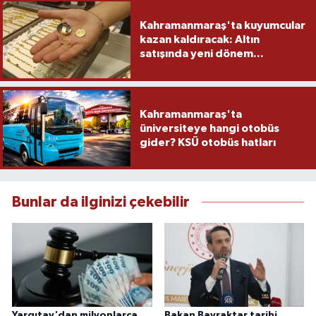
Kahramanmaraş'ta kuyumcular
kazan kaldıracak: Altın
satışında yeni dönem...
Kahramanmaraş'ta
üniversiteye hangi otobüs
gider? KSÜ otobüs hatları
Bunlar da ilginizi çekebilir
Yargıtay'dan milyonlarca
Bakan Bayraktar tarihi