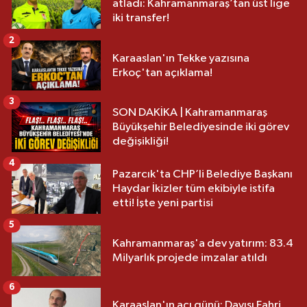
atladı: Kahramanmaraş’tan üst lige
iki transfer!
2
Karaaslan'ın Tekke yazısına
Erkoç'tan açıklama!
3
SON DAKİKA | Kahramanmaraş
Büyükşehir Belediyesinde iki görev
değişikliği!
4
Pazarcık'ta CHP’li Belediye Başkanı
Haydar İkizler tüm ekibiyle istifa
etti! İşte yeni partisi
5
Kahramanmaraş'a dev yatırım: 83.4
Milyarlık projede imzalar atıldı
6
Karaaslan'ın acı günü: Dayısı Fahri