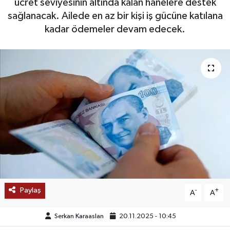
ücret seviyesinin altında kalan hanelere destek
sağlanacak. Ailede en az bir kişi iş gücüne katılana
SAĞLIK
kadar ödemeler devam edecek.
EĞİTİM
BÖLGE
KEŞFET
POPÜLER
DÜNYA
TREND
Paylaş
-
+
A
A
MEDYA
Serkan Karaaslan
20.11.2025 - 10:45
OTOMOTİV