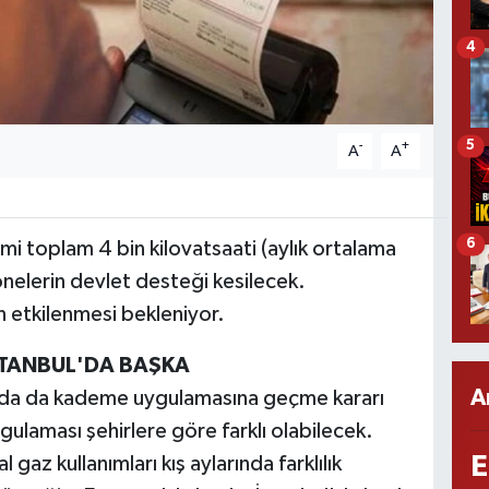
4
5
-
+
A
A
6
ketimi toplam 4 bin kilovatsaati (aylık ortalama
elerin devlet desteği kesilecek.
etkilenmesi bekleniyor.
STANBUL'DA BAŞKA
A
azda da kademe uygulamasına geçme kararı
ulaması şehirlere göre farklı olabilecek.
E
 gaz kullanımları kış aylarında farklılık