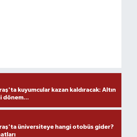
ş'ta kuyumcular kazan kaldıracak: Altın
i dönem...
ş'ta üniversiteye hangi otobüs gider?
atları