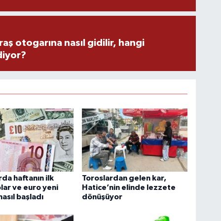
 otogarına nasıl gidilir, hangi
diyor?
rda haftanın ilk
Toroslardan gelen kar,
lar ve euro yeni
Hatice’nin elinde lezzete
nasıl başladı
dönüşüyor