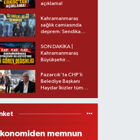
açıklama!
Kahramanmaraş
sağlık camiasında
deprem: Sendika
başkanı istifa etti
SON DAKİKA |
Kahramanmaraş
Büyükşehir
Belediyesinde iki
görev değişikliği!
Pazarcık'ta CHP’li
Belediye Başkanı
Haydar İkizler tüm
ekibiyle istifa etti! İşte
yeni partisi
nket
konomiden memnun