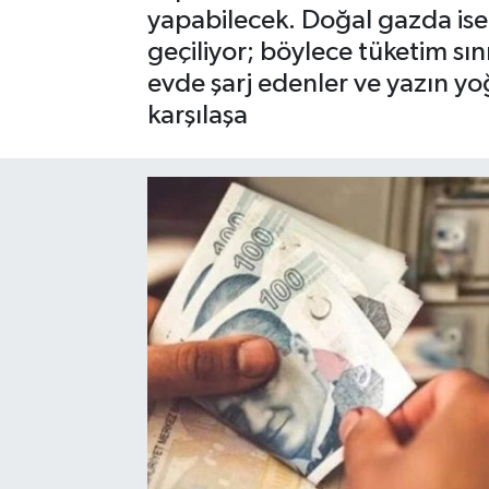
yapabilecek. Doğal gazda ise i
SAĞLIK
geçiliyor; böylece tüketim sın
evde şarj edenler ve yazın yoğ
EĞİTİM
karşılaşa
BÖLGE
KEŞFET
POPÜLER
DÜNYA
TREND
MEDYA
OTOMOTİV