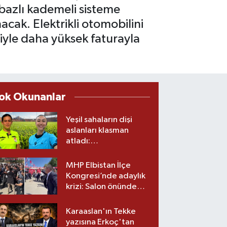
 bazlı kademeli sisteme
acak. Elektrikli otomobilini
niyle daha yüksek faturayla
ok Okunanlar
Yeşil sahaların dişi
aslanları klasman
atladı:
Kahramanmaraş’tan
üst lige iki transfer!
MHP Elbistan İlçe
Kongresi’nde adaylık
krizi: Salon önünde
biber gazlı müdahale
Karaaslan'ın Tekke
yazısına Erkoç'tan