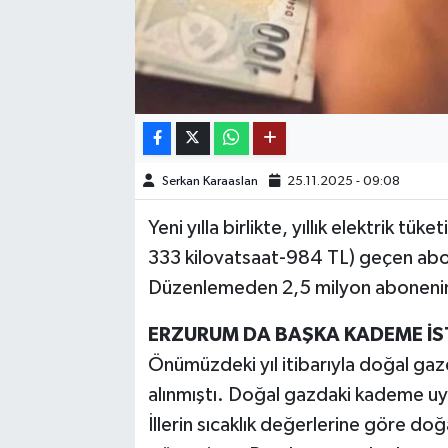
TEKNOLOJİ
YAŞAM
KÜLTÜR SANAT
Serkan Karaaslan
25.11.2025 - 09:08
Yeni yılla birlikte, yıllık elektrik tü
333 kilovatsaat-984 TL) geçen abon
Düzenlemeden 2,5 milyon abonenin 
ERZURUM DA BAŞKA KADEME İ
Önümüzdeki yıl itibarıyla doğal g
alınmıştı. Doğal gazdaki kademe uyg
İllerin sıcaklık değerlerine göre doğal