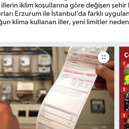
llerin iklim koşullarına göre değişen şehir
ırları Erzurum ile İstanbul’da farklı uygulan
un klima kullanan iller, yeni limitler nede
Ç
1
2
3