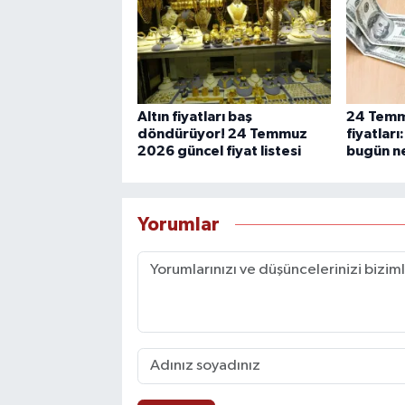
Altın fiyatları baş
24 Temm
döndürüyor! 24 Temmuz
fiyatları
2026 güncel fiyat listesi
bugün ne
Yorumlar