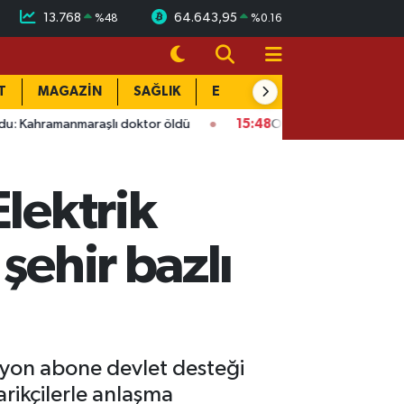
13.768
64.643,95
%
48
%
0.16
T
MAGAZİN
SAĞLIK
EĞİTİM
YAŞAM
DÜN
maraşlı doktor öldü
15:48
Onikişubat’ta ücretsiz üniversite k
Elektrik
şehir bazlı
ilyon abone devlet desteği
rikçilerle anlaşma