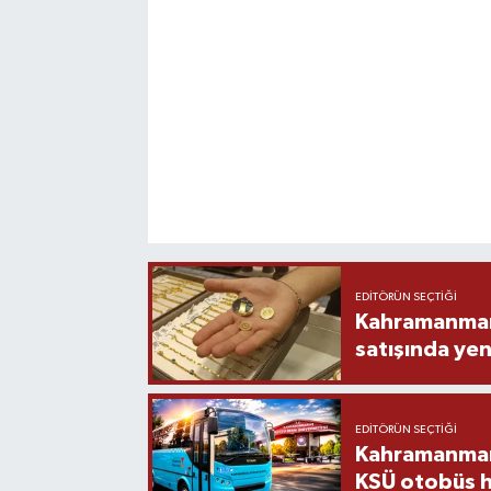
EDITÖRÜN SEÇTIĞI
Kahramanmara
satışında yen
EDITÖRÜN SEÇTIĞI
Kahramanmara
KSÜ otobüs h