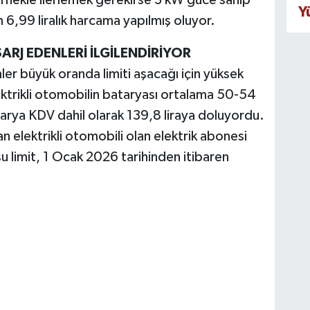
 Örnekle ilerlemek gerekirse 3 kW güce sahip
Y
n 6,99 liralık harcama yapılmış oluyor.
ARJ EDENLERİ İLGİLENDİRİYOR
nler büyük oranda limiti aşacağı için yüksek
lektrikli otomobilin bataryası ortalama 50-54
arya KDV dahil olarak 139,8 liraya doluyordu.
n elektrikli otomobili olan elektrik abonesi
 limit, 1 Ocak 2026 tarihinden itibaren