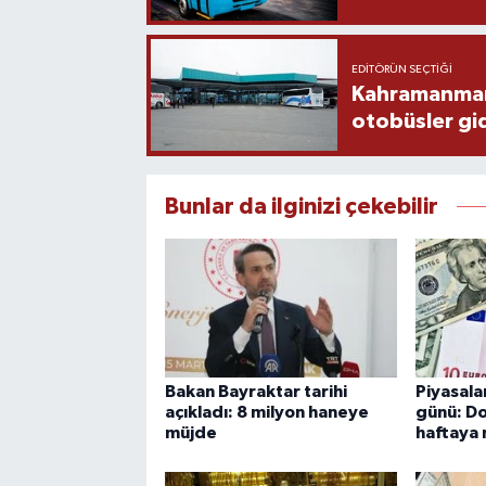
EDITÖRÜN SEÇTIĞI
Kahramanmaraş
otobüsler gi
Bunlar da ilginizi çekebilir
Bakan Bayraktar tarihi
Piyasala
açıkladı: 8 milyon haneye
günü: Do
müjde
haftaya 