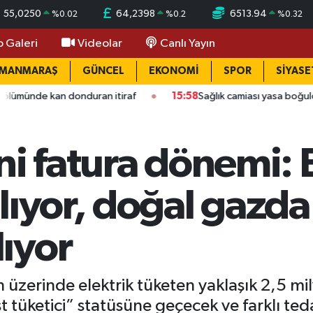
55,0250
64,2398
6513.94
%
0.02
%
0.2
%
0.32
o Galeri
Videolar
Canlı Yayın
AMANMARAŞ
GÜNCEL
EKONOMİ
SPOR
SİYASE
 donduran itiraf
15:58
Sağlık camiası yasa boğuldu: Kahraman
ni fatura dönemi: 
lıyor, doğal gazda 
ıyor
in üzerinde elektrik tüketen yaklaşık 2,5 m
tüketici” statüsüne geçecek ve farklı teda