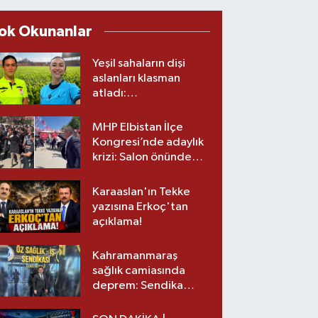
ok Okunanlar
Yeşil sahaların dişi
aslanları klasman
atladı:
Kahramanmaraş’tan
üst lige iki transfer!
MHP Elbistan İlçe
Kongresi’nde adaylık
krizi: Salon önünde
biber gazlı müdahale
Karaaslan'ın Tekke
yazısına Erkoç'tan
açıklama!
Kahramanmaraş
sağlık camiasında
deprem: Sendika
başkanı istifa etti