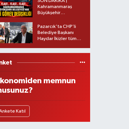
SON DAKİKA |
Kahramanmaraş
Büyükşehir
Belediyesinde iki
görev değişikliği!
Pazarcık'ta CHP’li
Belediye Başkanı
Haydar İkizler tüm
ekibiyle istifa etti! İşte
yeni partisi
nket
konomiden memnun
usunuz?
Ankete Katıl