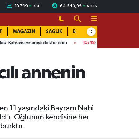
13.799
64.643,95
%
70
%
0.16
T
MAGAZİN
SAĞLIK
EĞİTİM
YAŞAM
DÜN
raşlı doktor öldü
15:48
Onikişubat’ta ücretsiz üniversite ku
ılı annenin
en 11 yaşındaki Bayram Nabi
uldu. Oğlunun kendisine her
 burktu.