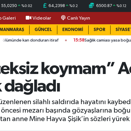
55,0250
64,2398
6500.87
%
0.02
%
0.2
%
0.12
o Galeri
Videolar
Canlı Yayın
AMANMARAŞ
GÜNCEL
EKONOMİ
SPOR
SİYASE
donduran itiraf
15:58
Sağlık camiası yasa boğuldu: Kahramanma
çeksiz koymam” Ac
k dağladı
enlenen silahlı saldırıda hayatını kaybed
ü öncesi mezarı başında gözyaşlarına boğ
an anne Mine Hayva Şişik’in sözleri yürek