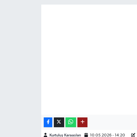
SAĞLIK
EĞİTİM
BÖLGE
KEŞFET
POPÜLER
DÜNYA
TREND
MEDYA
OTOMOTİV
Kurtuluş Karaaslan
10.05.2026 - 14:20