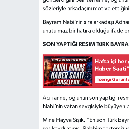
gönderdiğini belirten anne, oğlunun 
sözleriyle arkadaşını motive ettiğin
Bayram Nabi’nin sıra arkadaşı Adnan’
unutulmaz bir hatıra olduğu ifade ed
SON YAPTIĞI RESiM TüRK BAYR
Hafta içi he
Haber Saati"
İçeriği Görünt
Acılı anne, oğlunun son yaptığı res
Nabi’nin vatan sevgisiyle büyüyen b
Mine Hayva Şişik, “En son Türk bay
ses kaydı atmış. Rabbim tertemiz ya