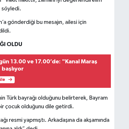
“Vakit nakittir, zamanı iyi değerlendirelim”
i söyledi.
a gönderdiği bu mesajın, ailesi için
ildi.
AĞI OLDU
r gün 13.00 ve 17.00’de: "Kanal Maraş
 başlıyor
üle
min Türk bayrağı olduğunu belirterek, Bayram
ir çocuk olduğunu dile getirdi.
rağı resmi yapmıştı. Arkadaşına da akşamında
nına aldı” dedi.