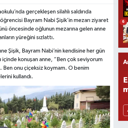
kulu’nda gerçekleşen silahlı saldırıda
f öğrencisi Bayram Nabi Şişik’in mezarı ziyaret
6
ünü öncesinde oğlunun mezarına gelen anne
nların yüreğini sızlattı.
e Şişik, Bayram Nabi’nin kendisine her gün
rı içinde konuşan anne, “Ben çok seviyorum
A
ı. Ben onu çiçeksiz koymam. O benim
rini kullandı.
E
m