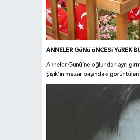
ANNELER GüNü öNCESi YüREK B
Anneler Günü’ne oğlundan ayrı girme
Şişik’in mezar başındaki görüntüler