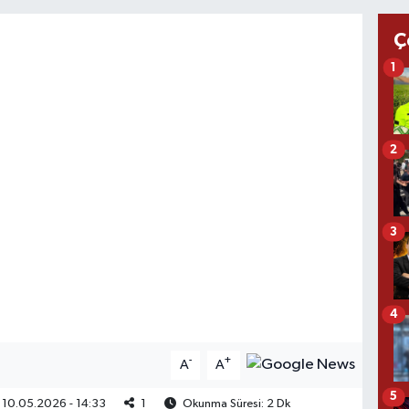
Ç
1
2
3
4
-
+
A
A
5
10.05.2026 - 14:33
1
Okunma Süresi: 2 Dk