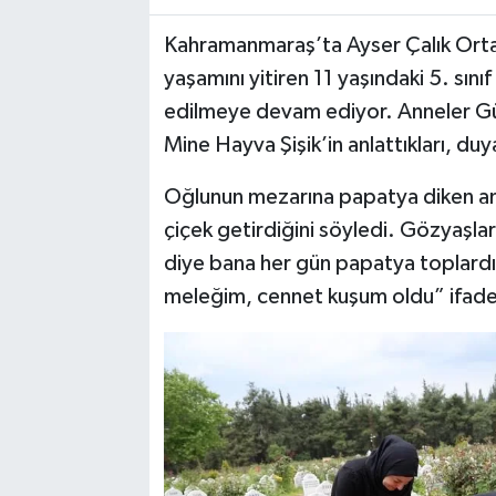
Kahramanmaraş’ta Ayser Çalık Ortao
TEKNOLOJİ
yaşamını yitiren 11 yaşındaki 5. sını
YAŞAM
edilmeye devam ediyor. Anneler G
Mine Hayva Şişik’in anlattıkları, duya
KÜLTÜR SANAT
Oğlunun mezarına papatya diken ann
çiçek getirdiğini söyledi. Gözyaşla
diye bana her gün papatya toplard
meleğim, cennet kuşum oldu” ifadele